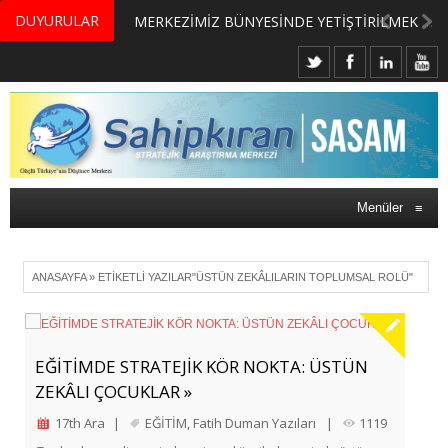
DUYURULAR
MERKEZİMİZ BÜNYESİNDE YETİŞTİRİLMEK ÜZERE GÖNÜLLÜ ÜLKE MASASI UZMANI VE UZMAN ADAYLARI ARIYORUZ
Menüler
≡
ANASAYFA
»
ETIKETLI YAZILAR"ÜSTÜN ZEKÂLILARIN TOPLUMSAL ROLÜ"
EĞİTİMDE STRATEJİK KÖR NOKTA: ÜSTÜN
ZEKÂLI ÇOCUKLAR »
17th Ara
|
EĞİTİM
,
Fatih Duman Yazıları
|
1119