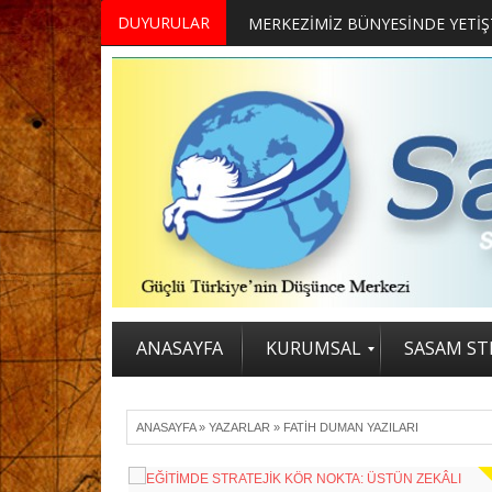
DUYURULAR
ANASAYFA
KURUMSAL
SASAM STR
ANASAYFA
»
YAZARLAR
»
FATIH DUMAN YAZILARI