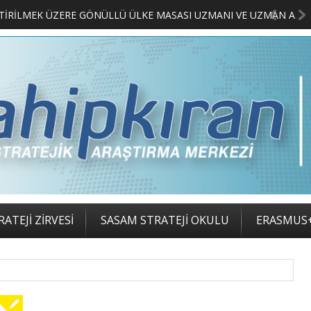
MERKEZİMİZ BÜNYESİNDE YETİŞTİRİLMEK ÜZERE GÖNÜLLÜ ÜLKE MASASI UZMANI VE UZMAN ADAYLARI ARIYORUZ
2. SASAM STRATEJİ ZİRVES
ATEJİ ZİRVESİ
SASAM STRATEJİ OKULU
ERASMUS