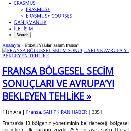
ERASMUS+
ERASMUS+
ERASMUS+ COURSES
DANIŞMANLIK
İLETİŞİM
Anasayfa
»
Etiketli Yazılar"sasam fransa"
FRANSA BÖLGESEL SECİM
SONUÇLARI VE AVRUPA’YI
BEKLEYEN TEHLİKE »
11th Ara
|
Fransa
,
SAHİPKIRAN HABER
|
3351
Fransa’da 13 bölgenin yönetiminin belirleneceği bölgesel
seçimlerin ilk turunu yüzde 29,5 ile aşırı sağcı Ulusal