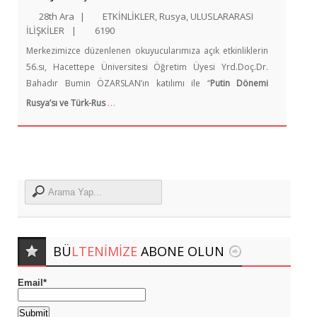
28th Ara
|
ETKİNLİKLER
,
Rusya
,
ULUSLARARASI
İLİŞKİLER
|
6190
Merkezimizce düzenlenen okuyucularımıza açık etkinliklerin
56.sı, Hacettepe Üniversitesi Öğretim Üyesi Yrd.Doç.Dr.
Bahadır Bumin ÖZARSLAN’ın katılımı ile “
Putin Dönemi
…
Rusya’sı ve Türk-Rus
BÜ
LTENIMIZE
ABONE OLUN
Email*