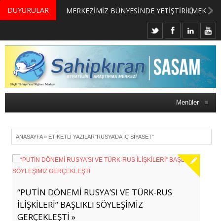
DUYURULAR
MERKEZİMİZ BÜNYESİNDE YETİŞTİRİLMEK ÜZERE GÖNÜLLÜ ÜLKE MASASI UZMANI VE UZMAN ADAYLARI ARIYORUZ
Menüler
≡
ANASAYFA
»
ETIKETLI YAZILAR"RUSYA’DA IÇ SIYASET"
“PUTİN DÖNEMİ RUSYA’SI VE TÜRK-RUS
İLİŞKİLERİ” BAŞLIKLI SÖYLEŞİMİZ
GERÇEKLEŞTİ »