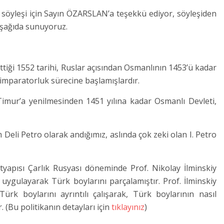
n söyleşi için Sayın ÖZARSLAN’a teşekkü ediyor, söyleşiden
 aşağıda sunuyoruz.
ettiği 1552 tarihi, Ruslar açısından Osmanlının 1453’ü kadar
 imparatorluk sürecine başlamışlardır.
Timur’a yenilmesinden 1451 yılına kadar Osmanlı Devleti,
m Deli Petro olarak andığımız, aslında çok zeki olan I. Petro
altyapısı Çarlık Rusyası döneminde Prof. Nikolay İlminskiy
ı uygulayarak Türk boylarını parçalamıştır. Prof. İlminskiy
Türk boylarını ayrıntılı çalışarak, Türk boylarının nasıl
er. (Bu politikanın detayları için
tıklayınız
)