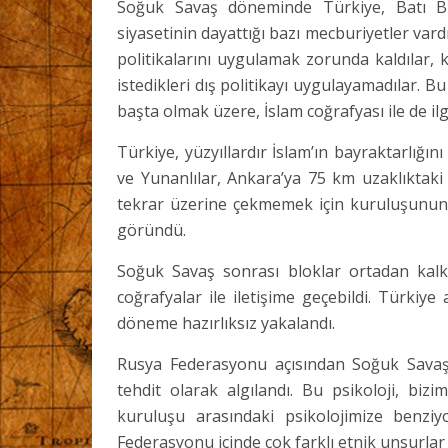
Soğuk Savaş döneminde Türkiye, Batı 
siyasetinin dayattığı bazı mecburiyetler vard
politikalarını uygulamak zorunda kaldılar, ke
istedikleri dış politikayı uygulayamadılar. 
başta olmak üzere, İslam coğrafyası ile de il
Türkiye, yüzyıllardır İslam’ın bayraktarlığını
ve Yunanlılar, Ankara’ya 75 km uzaklıktaki 
tekrar üzerine çekmemek için kuruluşunun 
göründü.
Soğuk Savaş sonrası bloklar ortadan kalkın
coğrafyalar ile iletişime geçebildi. Türki
döneme hazırlıksız yakalandı.
Rusya Federasyonu açısından Soğuk Savaşı
tehdit olarak algılandı. Bu psikoloji, bizi
kuruluşu arasındaki psikolojimize benzi
Federasyonu içinde çok farklı etnik unsurlar 