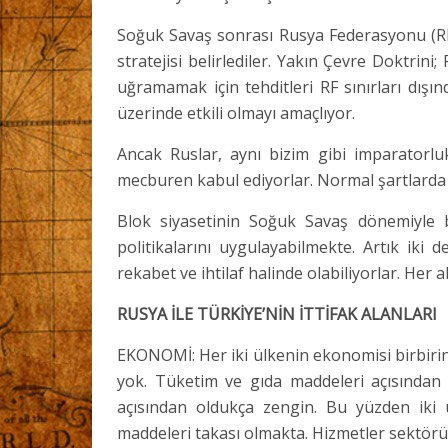
Soğuk Savaş sonrası Rusya Federasyonu (RF) y
stratejisi belirlediler. Yakın Çevre Doktri
uğramamak için tehditleri RF sınırları dışı
üzerinde etkili olmayı amaçlıyor.
Ancak Ruslar, aynı bizim gibi imparatorlu
mecburen kabul ediyorlar. Normal şartlarda
Blok siyasetinin Soğuk Savaş dönemiyle bi
politikalarını uygulayabilmekte. Artık iki d
rekabet ve ihtilaf halinde olabiliyorlar. Her
RUSYA İLE TÜRKİYE’NİN İTTİFAK ALANLARI
EKONOMİ: Her iki ülkenin ekonomisi birbirine 
yok. Tüketim ve gıda maddeleri açısından
açısından oldukça zengin. Bu yüzden iki
maddeleri takası olmakta. Hizmetler sektörü aç