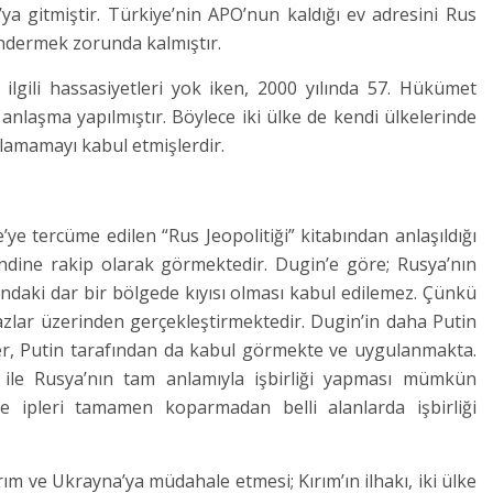
ya gitmiştir. Türkiye’nin APO’nun kaldığı ev adresini Rus
ndermek zorunda kalmıştır.
e ilgili hassasiyetleri yok iken, 2000 yılında 57. Hükümet
nlaşma yapılmıştır. Böylece iki ülke de kendi ülkelerinde
ulamamayı kabul etmişlerdir.
I
ye tercüme edilen “Rus Jeopolitiği” kitabından anlaşıldığı
ndine rakip olarak görmektedir. Dugin’e göre; Rusya’nın
ndaki dar bir bölgede kıyısı olması kabul edilemez. Çünkü
azlar üzerinden gerçekleştirmektedir. Dugin’in daha Putin
er, Putin tarafından da kabul görmekte ve uygulanmakta.
e ile Rusya’nın tam anlamıyla işbirliği yapması mümkün
e ipleri tamamen koparmadan belli alanlarda işbirliği
rım ve Ukrayna’ya müdahale etmesi; Kırım’ın ilhakı, iki ülke