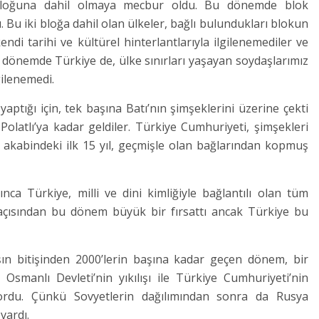
Bloğuna dahil olmaya mecbur oldu. Bu dönemde blok
ı. Bu iki bloğa dahil olan ülkeler, bağlı bulundukları blokun
ndi tarihi ve kültürel hinterlantlarıyla ilgilenemediler ve
Bu dönemde Türkiye de, ülke sınırları yaşayan soydaşlarımız
gilenemedi.
 yaptığı için, tek başına Batı’nın şimşeklerini üzerine çekti
Polatlı’ya kadar geldiler. Türkiye Cumhuriyeti, şimşekleri
akabindeki ilk 15 yıl, geçmişle olan bağlarından kopmuş
ca Türkiye, milli ve dini kimliğiyle bağlantılı olan tüm
ye açısından bu dönem büyük bir fırsattı ancak Türkiye bu
n bitişinden 2000’lerin başına kadar geçen dönem, bir
m Osmanlı Devleti’nin yıkılışı ile Türkiye Cumhuriyeti’nin
yordu. Çünkü Sovyetlerin dağılımından sonra da Rusya
vardı.