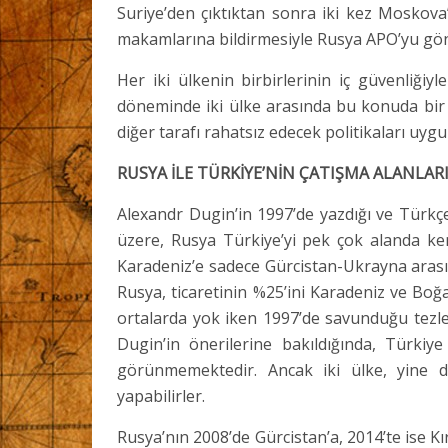
Suriye’den çıktıktan sonra iki kez Moskova’
makamlarına bildirmesiyle Rusya APO’yu gö
Her iki ülkenin birbirlerinin iç güvenliğiyl
döneminde iki ülke arasında bu konuda bir a
diğer tarafı rahatsız edecek politikaları uyg
RUSYA İLE TÜRKİYE’NİN ÇATIŞMA ALANLAR
Alexandr Dugin’in 1997’de yazdığı ve Türkçe’
üzere, Rusya Türkiye’yi pek çok alanda ke
Karadeniz’e sadece Gürcistan-Ukrayna arası
Rusya, ticaretinin %25’ini Karadeniz ve Boğ
ortalarda yok iken 1997’de savunduğu tezl
Dugin’in önerilerine bakıldığında, Türkiy
görünmemektedir. Ancak iki ülke, yine d
yapabilirler.
Rusya’nın 2008’de Gürcistan’a, 2014’te ise Kı