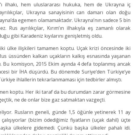
rım’ı ilhakı, hem uluslararası hukuka, hem de Ukrayna iç
yrılıkçılar, Ukrayna sanayisinin can damarı olan doğu
rayna’da egemen olamamaktadır. Ukrayna’nın sadece 5 bin
Rus ayrılıkçılar, Kırım’ın ilhakıyla eş zamanlı olarak
uğu gibi Karadeniz kıyılarını genişletmiş oldu.
ki ülke ilişkileri tamamen koptu. Uçak krizi öncesinde iki
Rus üssünden kalkan uçakların kalkış esnasında yaşanan
rdı. Bu komisyon, 2015 Ekim ayında 4 defa toplanmış ancak
 öncesi bir İHA düşürdü. Bu dönemde Suriye’den Türkiye’ye
Türkiye ihlallerin tekrarlanmaması için tedbirler almıştı.
men koptu. Her iki taraf da bu durumdan zarar görmesine
çtik, ne de onlar bize gaz satmaktan vazgeçti.
eliyor. Rusların geneli, günde 1,5 öğünle yetinerek 11 ay
alışıyorlar (bizim ödediğimiz fiyatların (uçak dahil) üçte
r başka ülkelere gidemedi. Çünkü başka ülkeler pahalı idi.