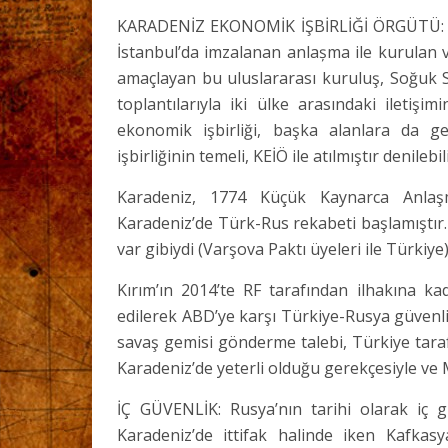
KARADENİZ EKONOMİK İŞBİRLİĞİ ÖRGÜTÜ: 25
İstanbul’da imzalanan anlașma ile kurulan 
amaçlayan bu uluslararası kuruluş, Soğuk Sa
toplantılarıyla iki ülke arasındaki iletişim
ekonomik işbirliği, başka alanlara da ge
işbirliğinin temeli, KEİÖ ile atılmıştır denilebili
Karadeniz, 1774 Küçük Kaynarca Anlaş
Karadeniz’de Türk-Rus rekabeti başlamıştır.
var gibiydi (Varşova Paktı üyeleri ile Türkiye)
Kırım’ın 2014’te RF tarafından ilhakına 
edilerek ABD’ye karşı Türkiye-Rusya güvenl
savaş gemisi gönderme talebi, Türkiye tara
Karadeniz’de yeterli olduğu gerekçesiyle ve
İÇ GÜVENLİK: Rusya’nın tarihi olarak iç g
Karadeniz’de ittifak halinde iken Kafkas