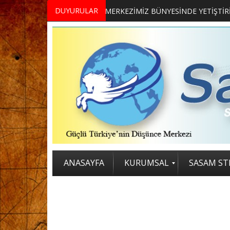
DUYURULAR
MERKEZİMİZ BÜNYESİNDE YETİŞTİRİLMEK ÜZERE GÖNÜLLÜ ÜLKE MASASI UZMANI VE UZMAN ADAYLARI ARIYORUZ
2. SASAM STRATEJİ ZİRVESİ KATI
ANASAYFA
KURUMSAL
SASAM STR