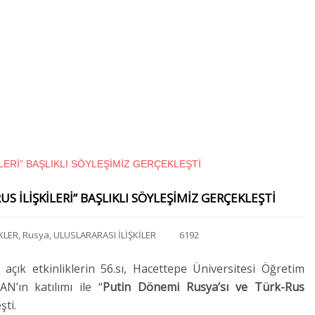
S İLİŞKİLERİ” BAŞLIKLI SÖYLEŞİMİZ GERÇEKLEŞTİ
KLER
,
Rusya
,
ULUSLARARASI İLİŞKİLER
6192
çık etkinliklerin 56.sı, Hacettepe Üniversitesi Öğretim
’ın katılımı ile “
Putin Dönemi Rusya’sı ve Türk-Rus
şti.