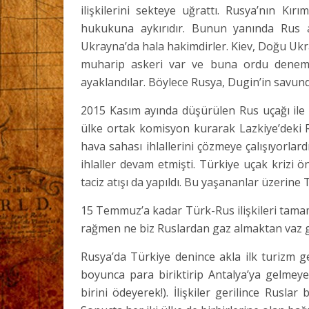
ilişkilerini sekteye uğrattı. Rusya’nın Kı
hukukuna aykırıdır. Bunun yanında Rus a
Ukrayna’da hala hakimdirler. Kiev, Doğu Uk
muharip askeri var ve buna ordu denemez. 
ayaklandılar. Böylece Rusya, Dugin’in savund
2015 Kasım ayında düşürülen Rus uçağı ile i
ülke ortak komisyon kurarak Lazkiye’deki 
hava sahası ihlallerini çözmeye çalışıyorla
ihlaller devam etmişti. Türkiye uçak krizi
taciz atışı da yapıldı. Bu yaşananlar üzerine 
15 Temmuz’a kadar Türk-Rus ilişkileri tama
rağmen ne biz Ruslardan gaz almaktan vaz ge
Rusya’da Türkiye denince akla ilk turizm g
boyunca para biriktirip Antalya’ya gelmeye ç
birini ödeyerek!). İlişkiler gerilince Rusla