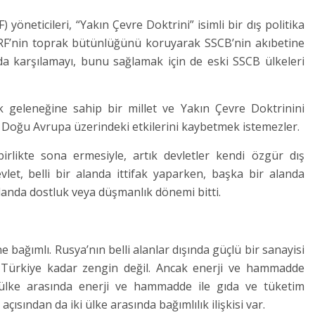
öneticileri, “Yakın Çevre Doktrini” isimli bir dış politika
ni; RF’nin toprak bütünlüğünü koruyarak SSCB’nin akıbetine
nda karşılamayı, bunu sağlamak için de eski SSCB ülkeleri
k geleneğine sahip bir millet ve Yakın Çevre Doktrinini
 Doğu Avrupa üzerindeki etkilerini kaybetmek istemezler.
rlikte sona ermesiyle, artık devletler kendi özgür dış
evlet, belli bir alanda ittifak yaparken, başka bir alanda
 alanda dostluk veya düşmanlık dönemi bitti.
bağımlı. Rusya’nın belli alanlar dışında güçlü bir sanayisi
 Türkiye kadar zengin değil. Ancak enerji ve hammadde
 ülke arasında enerji ve hammadde ile gıda ve tüketim
ısından da iki ülke arasında bağımlılık ilişkisi var.