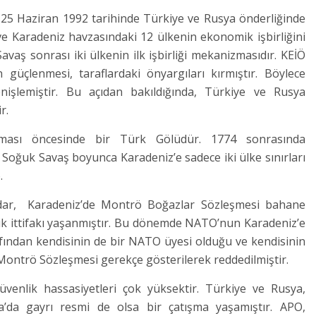
 Haziran 1992 tarihinde Türkiye ve Rusya önderliğinde
ve Karadeniz havzasındaki 12 ülkenin ekonomik işbirliğini
vaş sonrası iki ülkenin ilk işbirliği mekanizmasıdır. KEİÖ
in güçlenmesi, taraflardaki önyargıları kırmıştır. Böylece
nişlemiştir. Bu açıdan bakıldığında, Türkiye ve Rusya
r.
ması öncesinde bir Türk Gölüdür. 1774 sonrasında
 Soğuk Savaş boyunca Karadeniz’e sadece iki ülke sınırları
.
kadar, Karadeniz’de Montrö Boğazlar Sözleşmesi bahane
ik ittifakı yaşanmıştır. Bu dönemde NATO’nun Karadeniz’e
fından kendisinin de bir NATO üyesi olduğu ve kendisinin
 Montrö Sözleşmesi gerekçe gösterilerek reddedilmiştir.
üvenlik hassasiyetleri çok yüksektir. Türkiye ve Rusya,
ya’da gayrı resmi de olsa bir çatışma yaşamıştır. APO,