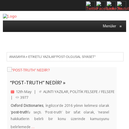
Menüler
≡
ANASAYFA
»
ETIKETLI YAZILAR"POST-OLGUSAL SIYASET"
“POST-TRUTH” NEDİR? »
12th May
|
ALINTI YAZILAR
,
POLİTİK FELSEFE / FELSEFE
|
3977
Oxford Dictionaries
, İngilizce’de 2016 yılının kelimesi olarak
‘
post-truth’
u seçti. ‘Post-truth’ bir sıfat olarak, ‘nesnel
hakikatlerin belirli bir konu üzerinde kamuoyunu
…
belirlemede