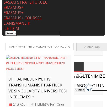
SASAM STRATEJİ OKULU
ERASMUS+
ERASMUS+
ERASMUS+ COURSES
DANIŞMANLIK
İLETİŞİM
ANASAYFA
»
ETIKETLI YAZILAR"POST-DIJITAL ÇAĞ"
BÜLTENIMIZE
Email*
DİJİTAL MEDENİYET IV:
TRANSHÜMANİST PARTİLER
ABONE OLUN
VE SİNGULARİTY ÜNİVERSİTESİ
İNCELEMESİ »
21st Ağu
|
BİLİM&SANAYİ
,
Onur