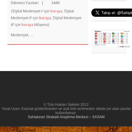
Dikmeci Yazıları
|
3440
(‘Dijital Medeniyet-I’ için
buraya
, ‘Dijital
Medeniyet-II’ için
buraya
, ‘Dijital Medeniyet-
III’ için
buraya
tıklayınız)
…
Medeniyet,
© Tüm Hakları Saklıdır 2012
Yasal Uyarı: Kaynak gösterilmeden ve açık link verilmeden sitede yer alan yazılar
kullanılamaz.
Sahipkıran Stratejik Araştırma Merkezi – SASAM