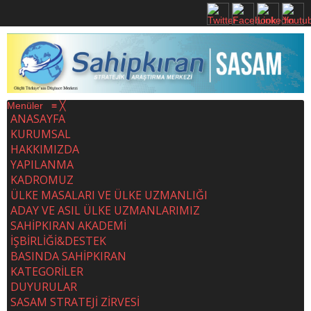
Menüler
≡
╳
ANASAYFA
KURUMSAL
HAKKIMIZDA
YAPILANMA
KADROMUZ
ÜLKE MASALARI VE ÜLKE UZMANLIĞI
ADAY VE ASIL ÜLKE UZMANLARIMIZ
SAHİPKIRAN AKADEMİ
İŞBİRLİĞİ&DESTEK
BASINDA SAHİPKIRAN
KATEGORİLER
DUYURULAR
SASAM STRATEJİ ZİRVESİ