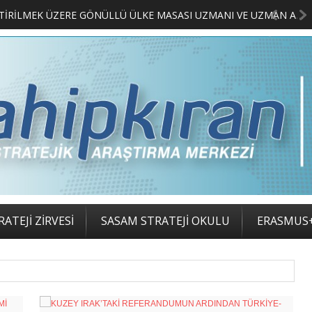
MERKEZİMİZ BÜNYESİNDE YETİŞTİRİLMEK ÜZERE GÖNÜLLÜ ÜLKE MASASI UZMANI VE UZMAN ADAYLARI ARIYORUZ
2. SASAM STRA
ATEJİ ZİRVESİ
SASAM STRATEJİ OKULU
ERASMUS