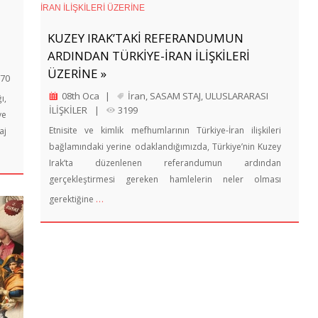
KUZEY IRAK’TAKİ REFERANDUMUN
ARDINDAN TÜRKİYE-İRAN İLİŞKİLERİ
ÜZERİNE »
70
08th Oca
|
İran
,
SASAM STAJ
,
ULUSLARARASI
ı,
İLİŞKİLER
|
3199
ve
Etnisite ve kimlik mefhumlarının Türkiye-İran ilişkileri
aj
bağlamındaki yerine odaklandığımızda, Türkiye’nin Kuzey
Irak’ta düzenlenen referandumun ardından
gerçekleştirmesi gereken hamlelerin neler olması
…
gerektiğine