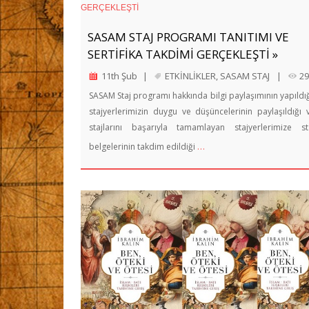
SASAM STAJ PROGRAMI TANITIMI VE
SERTİFİKA TAKDİMİ GERÇEKLEŞTİ »
11th Şub
|
ETKİNLİKLER
,
SASAM STAJ
|
29
SASAM Staj programı hakkında bilgi paylaşımının yapıldığ
stajyerlerimizin duygu ve düşüncelerinin paylaşıldığı 
stajlarını başarıyla tamamlayan stajyerlerimize st
…
belgelerinin takdim edildiği