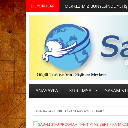
DUYURULAR
ANASAYFA
KURUMSAL
SASAM STR
ANASAYFA
»
ETIKETLI YAZILAR"ÖZGE DURAL"