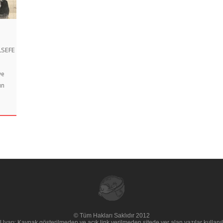
LSEFE
ve
ın
© Tüm Hakları Saklıdır 2012
Uyarı: Kaynak gösterilmeden ve açık link verilmeden sitede yer alan yazılar kullan