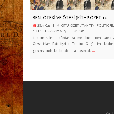
BEN, ÖTEKİ VE ÖTESİ (KİTAP ÖZETİ) »
28th Kas
|
KİTAP ÖZETİ / TANITIMI
,
POLİTİK FE
/ FELSEFE
,
SASAM STAJ
|
9085
İbrahim Kalın tarafından kaleme alınan “Ben, Öteki 
Ötesi; İslam Batı İlişkileri Tarihine Giriş” isimli kitabın
…
giriş kısmında, kitabı kaleme almasındaki
Yasal 