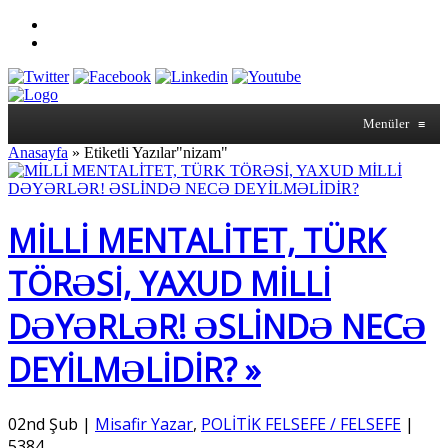
Menüler
≡
Anasayfa
»
Etiketli Yazılar"nizam"
MİLLİ MENTALİTET, TÜRK
TÖRƏSİ, YAXUD MİLLİ
DƏYƏRLƏR! ƏSLİNDƏ NECƏ
DEYİLMƏLİDİR? »
02nd Şub
|
Misafir Yazar
,
POLİTİK FELSEFE / FELSEFE
|
5384