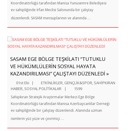
Koordinatörlüğü tarafından Manisa Yunusemre Belediyesi
ev sahipliğinde İrfan Meclisi Salonunda bir çalıştay
…
düzenlendi. SASAM mensuplarının ve alanında
SASAM EGE BÖLGE TEŞKİLATI “TUTUKLU
VE HÜKÜMLÜLERİN SOSYAL HAYATA
KAZANDIRILMASI” ÇALIŞTAYI DÜZENLEDİ »
01st Eki
|
ETKİNLİKLER
,
GENÇLİK&SPOR
,
SAHİPKIRAN
HABER
,
SOSYAL POLİTİKALAR
|
1599
Sahipkıran Stratejik Araştırmalar Merkezi Ege Bölge
Koordinatörlüğü tarafından Manisa Azerbaycanlılar Derneği
ev sahipliğinde bir çalıştay düzenlendi. Alanında uzman
…
isimlerin yüz yüze ve çevrimiçi