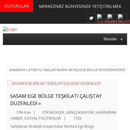
DUYURULAR
MERKEZİMİZ BÜNYESİNDE YETİŞTİRİLMEK ÜZERE GÖNÜLLÜ ÜLKE MASASI UZMANI VE UZMAN ADAYLARI ARIYORUZ
Menüler
≡
ANASAYFA
»
ETIKETLI YAZILAR"MURAT AKTAŞ EGE BÖLGE KOORDINATÖRÜ"
SASAM EGE BÖLGE TEŞKİLATI ÇALIŞTAY
DÜZENLEDİ »
17th Kas
|
ETKİNLİKLER
,
GENÇLİK&SPOR
,
SAHİPKIRAN
HABER
,
SOSYAL POLİTİKALAR
|
1725
Sahipkıran Stratejik Araştırmalar Merkezi Ege Bölge