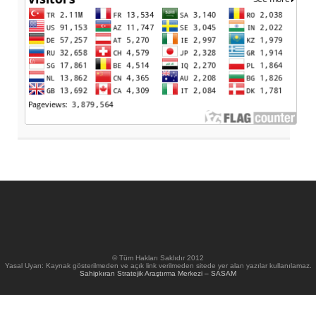
© Tüm Hakları Saklıdır 2012
Yasal Uyarı: Kaynak gösterilmeden ve açık link verilmeden sitede yer alan yazılar kullanılamaz.
Sahipkıran Stratejik Araştırma Merkezi – SASAM