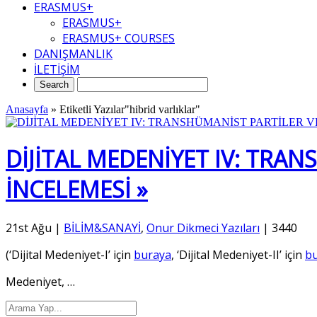
ERASMUS+
ERASMUS+
ERASMUS+ COURSES
DANIŞMANLIK
İLETİŞİM
Anasayfa
»
Etiketli Yazılar"hibrid varlıklar"
DİJİTAL MEDENİYET IV: TRA
İNCELEMESİ »
21st Ağu
|
BİLİM&SANAYİ
,
Onur Dikmeci Yazıları
|
3440
(‘Dijital Medeniyet-I’ için
buraya
, ‘Dijital Medeniyet-II’ için
b
Medeniyet,
…