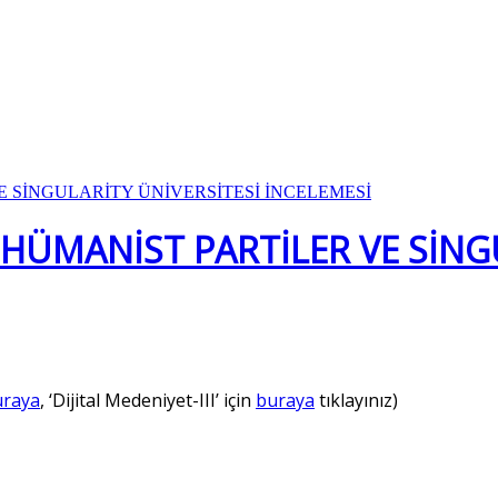
NSHÜMANİST PARTİLER VE SİNG
uraya
, ‘Dijital Medeniyet-III’ için
buraya
tıklayınız)