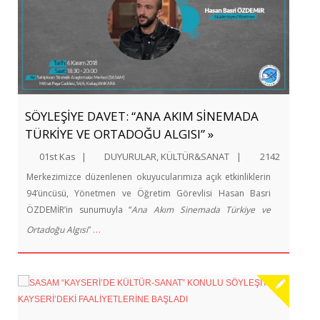
SÖYLEŞİYE DAVET: “ANA AKIM SİNEMADA
TÜRKİYE VE ORTADOĞU ALGISI” »
01st Kas
|
DUYURULAR
,
KÜLTÜR&SANAT
|
2142
Merkezimizce düzenlenen okuyucularımıza açık etkinliklerin
94’üncüsü, Yönetmen ve Öğretim Görevlisi Hasan Basri
ÖZDEMİR’in sunumuyla “
Ana Akım Sinemada Türkiye ve
…
Ortadoğu Algısı
”