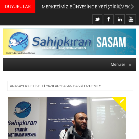
DUYURULAR
MERKEZİMİZ BÜNYESİNDE YETİŞTİRİLMEK ÜZERE GÖNÜLLÜ ÜLKE MASASI UZMANI VE UZMAN ADAYLARI ARIYORUZ
Menüler
≡
ANASAYFA
»
ETIKETLI YAZILAR"HASAN BASRI ÖZDEMİR"