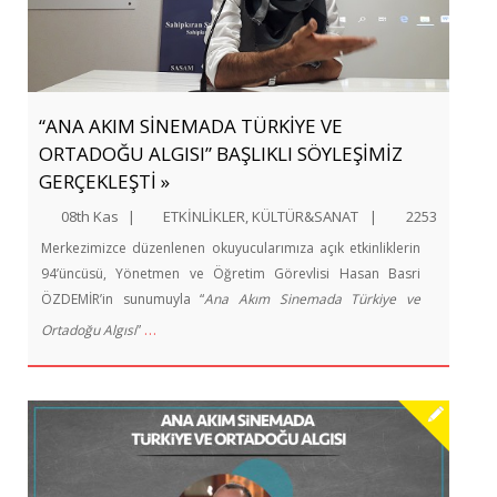
“ANA AKIM SİNEMADA TÜRKİYE VE
ORTADOĞU ALGISI” BAŞLIKLI SÖYLEŞİMİZ
GERÇEKLEŞTİ »
08th Kas
|
ETKİNLİKLER
,
KÜLTÜR&SANAT
|
2253
Merkezimizce düzenlenen okuyucularımıza açık etkinliklerin
94’üncüsü, Yönetmen ve Öğretim Görevlisi Hasan Basri
ÖZDEMİR’in sunumuyla “
Ana Akım Sinemada Türkiye ve
…
Ortadoğu Algısı
”