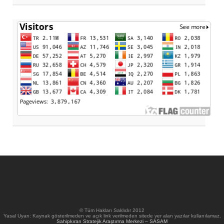
© Tüm Hakları Saklıdır 2012
Yasal Uyarı: Kaynak gösterilmeden ve açık link verilmeden sitede yer alan yazılar kullanılamaz.
Sahipkıran Stratejik Araştırma Merkezi – SASAM