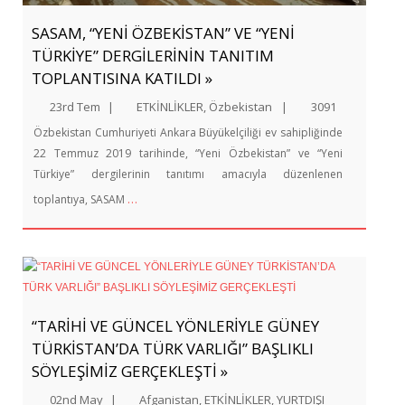
SASAM, “YENİ ÖZBEKİSTAN” VE “YENİ
TÜRKİYE” DERGİLERİNİN TANITIM
TOPLANTISINA KATILDI »
23rd Tem
|
ETKİNLİKLER
,
Özbekistan
|
3091
Özbekistan Cumhuriyeti Ankara Büyükelçiliği ev sahipliğinde
22 Temmuz 2019 tarihinde, “Yeni Özbekistan” ve “Yeni
Türkiye” dergilerinin tanıtımı amacıyla düzenlenen
…
toplantıya, SASAM
“TARİHİ VE GÜNCEL YÖNLERİYLE GÜNEY
TÜRKİSTAN’DA TÜRK VARLIĞI” BAŞLIKLI
SÖYLEŞİMİZ GERÇEKLEŞTİ »
02nd May
|
Afganistan
,
ETKİNLİKLER
,
YURTDIŞI