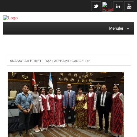
Menüler
≡
ANASAYFA
»
ETIKETLI YAZILAR"HAMID CANGELDI"