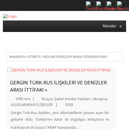
Menüler
≡
ANASAYFA
»
ETIKETLI YAZILAR"DENIZLER ARASI FEDERASYONU"
GERGİN TÜRK-RUS İLİŞKİLERİ VE DENİZLER
ARASI İTTİFAKI »
07th Ara
|
Rusya
,
Şahin Keskin Yazıları
,
Ukrayna
,
ULUSLARARASI İLİŞKİLER
|
5593
Gergin Türk-Rus ilişkileri, yeni alternatiflerin yolunu açan bir
gelişme oldu. Türkiye’nin Katar ile doğalgaz anlaşması ve
…
Azerbaycan ile başta TANAP konusunda