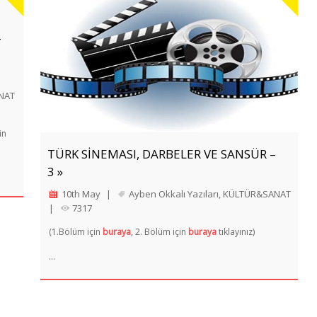
–
NAT
in
TÜRK SİNEMASI, DARBELER VE SANSÜR –
3 »
10th May
|
Ayben Okkalı Yazıları
,
KÜLTÜR&SANAT
|
7317
(1.Bölüm için
buraya
, 2. Bölüm için
buraya
tıklayınız)
…