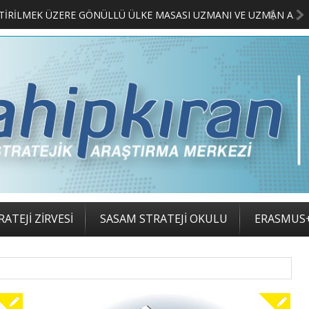
MERKEZİMİZ BÜNYESİNDE YETİŞTİRİLMEK ÜZERE GÖNÜLLÜ ÜLKE MASASI UZMANI VE UZMAN ADAYLARI ARIYORUZ
ATEJİ ZİRVESİ
SASAM STRATEJİ OKULU
ERASMUS