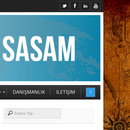
2. SASAM STRATEJİ ZİRVESİ KATILIMCILARI BELLİ OLDU
+
DANIŞMANLIK
İLETİŞİM