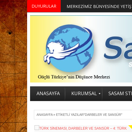
DUYURULAR
ANASAYFA
KURUMSAL
SASAM STR
ANASAYFA
»
ETIKETLI YAZILAR"DARBELER VE SANSÜR"