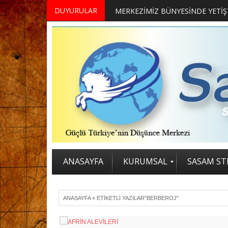
DUYURULAR
ANASAYFA
KURUMSAL
SASAM STR
ANASAYFA
»
ETIKETLI YAZILAR"BERBEROJ"