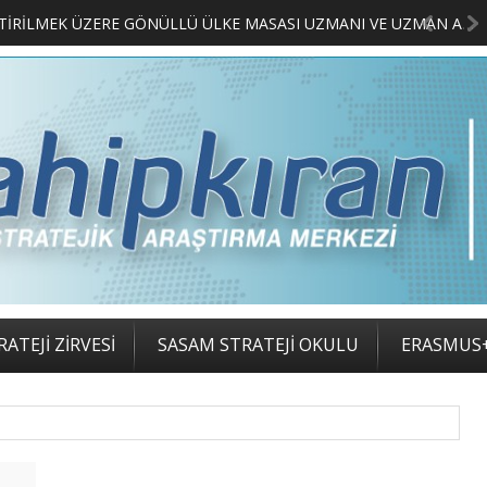
MERKEZİMİZ BÜNYESİNDE YETİŞTİRİLMEK ÜZERE GÖNÜLLÜ ÜLKE MASASI UZMANI VE UZMAN ADAYLARI ARIYORUZ
2. SASAM STRATEJİ ZİRV
ATEJİ ZİRVESİ
SASAM STRATEJİ OKULU
ERASMUS