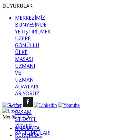
DUYURULAR
MERKEZİMİZ
BÜNYESİNDE
YETİŞTİRİLMEK
ÜZERE
GÖNÜLLÜ
ÜLKE
MASASI
UZMANI
VE
UZMAN
ADAYLARI
ARIYORUZ
2.
SASAM
Menüler
≡
╳
STRATEJİ
ZİRVESİ
ANASAYFA
KATILIMCILARI
KURUMSAL
BELLİ