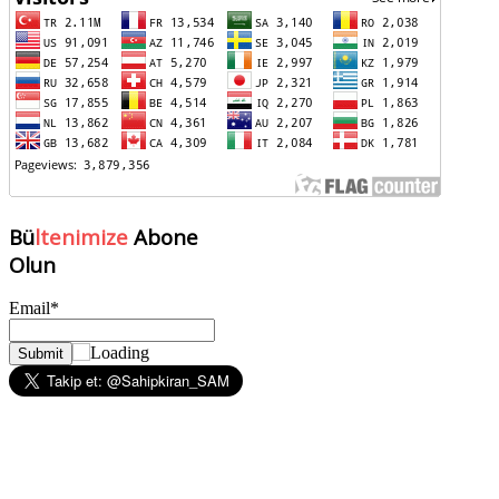
Bü
ltenimize
Abone
Olun
Email*