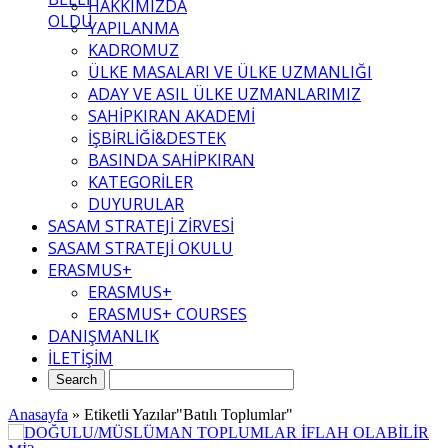
HAKKIMIZDA
OLDU
YAPILANMA
KADROMUZ
ÜLKE MASALARI VE ÜLKE UZMANLIĞI
ADAY VE ASIL ÜLKE UZMANLARIMIZ
SAHİPKIRAN AKADEMİ
İŞBİRLİĞİ&DESTEK
BASINDA SAHİPKIRAN
KATEGORİLER
DUYURULAR
SASAM STRATEJİ ZİRVESİ
SASAM STRATEJİ OKULU
ERASMUS+
ERASMUS+
ERASMUS+ COURSES
DANIŞMANLIK
İLETİŞİM
Anasayfa
»
Etiketli Yazılar"Batılı Toplumlar"