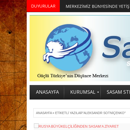
DUYURULAR
ANASAYFA
KURUMSAL
SASAM STR
ANASAYFA
»
ETIKETLI YAZILAR"ALEKSANDR SOTNIÇENKO"