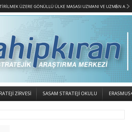
MERKEZİMİZ BÜNYESİNDE YETİŞTİRİLMEK ÜZERE GÖNÜLLÜ ÜLKE MASASI UZMANI VE UZMAN ADAYLARI ARIYORUZ
ATEJİ ZİRVESİ
SASAM STRATEJİ OKULU
ERASMUS