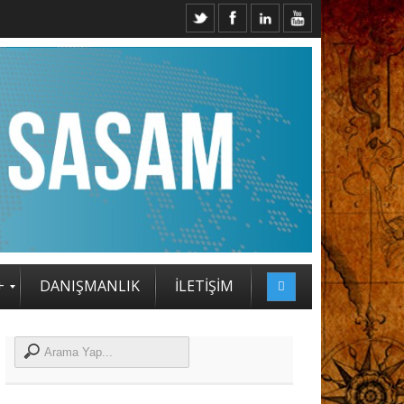
2. SASAM STRATEJİ ZİRVESİ KATILIMCILARI BELLİ OLDU
+
DANIŞMANLIK
İLETİŞİM