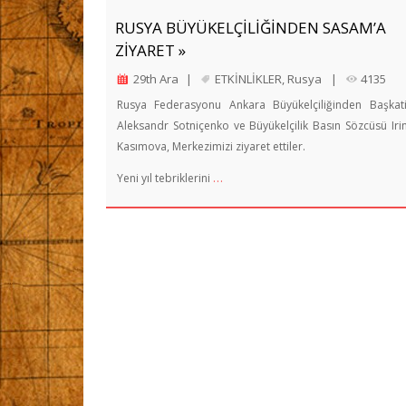
RUSYA BÜYÜKELÇİLİĞİNDEN SASAM’A
ZİYARET »
29th Ara
|
ETKİNLİKLER
,
Rusya
|
4135
Rusya Federasyonu Ankara Büyükelçiliğinden Başkat
Aleksandr Sotniçenko ve Büyükelçilik Basın Sözcüsü Iri
Kasımova, Merkezimizi ziyaret ettiler.
…
Yeni yıl tebriklerini