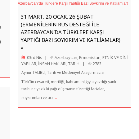
31 MART, 20 OCAK, 26 ŞUBAT
(ERMENILERIN RUS DESTEĞI ILE
H
|
AZERBAYCAN’DA TÜRKLERE KARŞI
YAPTIĞI BAZI SOYKIRIM VE KATLIAMLAR)
i
»
03rd Nis
|
Azerbaycan
,
Ermenistan
,
ETNİK VE DİNİ
YAPILAR
,
İNSAN HAKLARI
,
TARİH
|
2783
Aynur TALIBLI, Tarih ve Medeniyet Araştırmacısı
Türk’ün cesareti, mertliği, kahramanlığıyla yazdığı şanlı
tarihi ne yazık ki yağı düşmanın türettiği facialar,
…
soykırımları ve acı