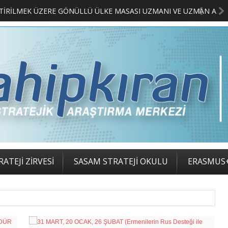
MERKEZİMİZ BÜNYESİNDE YETİŞTİRİLMEK ÜZERE GÖNÜLLÜ ÜLKE MASASI UZMANI VE UZMAN ADAYLARI ARIYORUZ
2. SASAM STRATEJİ ZİRVESİ KATILIMCILARI BELLİ O
ATEJİ ZİRVESİ
SASAM STRATEJİ OKULU
ERASMUS