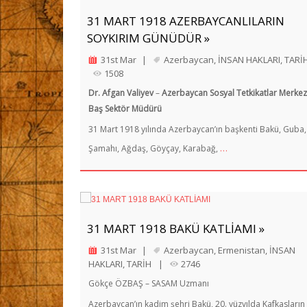
31 MART 1918 AZERBAYCANLILARIN
SOYKIRIM GÜNÜDÜR »
31st Mar
|
Azerbaycan
,
İNSAN HAKLARI
,
TARİ
1508
Dr. Afgan Valiyev
–
Azerbaycan Sosyal Tetkikatlar Merkez
Baş Sektör Müdürü
31 Mart 1918 yılında Azerbaycan’ın başkenti Bakü, Guba,
…
Şamahı, Ağdaş, Göyçay, Karabağ,
31 MART 1918 BAKÜ KATLİAMI »
31st Mar
|
Azerbaycan
,
Ermenistan
,
İNSAN
HAKLARI
,
TARİH
|
2746
Gökçe ÖZBAŞ – SASAM Uzmanı
Azerbaycan’ın kadim şehri Bakü, 20. yüzyılda Kafkasların