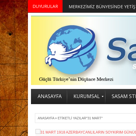
DUYURULAR
ANASAYFA
KURUMSAL
SASAM STR
ANASAYFA
»
ETIKETLI YAZILAR"31 MART"