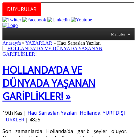
DUYURULAR
MERKEZİMİZ BÜNYESİNDE YETİŞTİRİLMEK ÜZERE GÖNÜLLÜ ÜLKE MASASI UZMANI VE UZMAN ADAYLARI ARIYORUZ
Menüler
≡
Anasayfa
»
YAZARLAR
»
Hacı Sarıaslan Yazıları
HOLLANDA’DA VE
DÜNYADA YAŞANAN
GARİPLİKLER! »
19th Kas
|
Hacı Sarıaslan Yazıları
,
Hollanda
,
YURTDIŞI
TÜRKLER
|
4825
Son zamanlarda Hollanda’da garib şeyler oluyor.