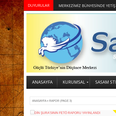
DUYURULAR
MERKEZİMİZ BÜNYESİNDE YETİŞTİRİLMEK ÜZERE GÖNÜLLÜ ÜLKE MASASI UZMANI VE UZMAN ADAYLARI ARIYORUZ
2. SASAM STRATEJİ ZİRVESİ KATI
ANASAYFA
KURUMSAL
SASAM STR
ANASAYFA
»
RAPOR
(PAGE 3)