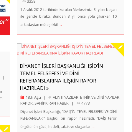
3359
1 Aralık 2012 tarihinde kurulan Merkezimiz, 3. yılını başarı
ile geride bıraktı. Bundan 3 yıl önce yola çıkarken 10
…
arkadaştan müteşekkil
DİYANET İŞLERİ BAŞKANLIĞI, IŞİD’İN
TEMEL FELSEFESİ VE DİNİ
|
REFERANSLARINA İLİŞKİN RAPOR
HAZIRLADI »
er
18th Ağu
|
ALINTI YAZILAR
,
ETNİK VE DİNİ YAPILAR
,
um
RAPOR
,
SAHİPKIRAN HABER
|
4778
Diyanet İşleri Başkanlığı, “DAİŞ’İN TEMEL FELSEFESİ VE DİNİ
REFERANSLARI” başlıklı bir rapor hazırladı. “DAİŞ terör
…
örgütünün gücü, hedefi, taktik ve sloganları,