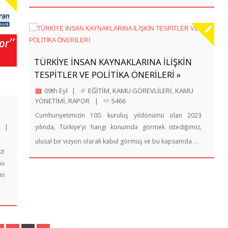
TÜRKİYE İNSAN KAYNAKLARINA İLİŞKİN
TESPİTLER VE POLİTİKA ÖNERİLERİ »
09th Eyl
|
EĞİTİM
,
KAMU GÖREVLİLERİ
,
KAMU
YÖNETİMİ
,
RAPOR
|
5466
Cumhuriyetimizin 100. kuruluş yıldönümü olan 2023
|
yılında, Türkiye’yi hangi konumda görmek istediğimiz,
…
ulusal bir vizyon olarak kabul görmüş ve bu kapsamda
zi
nu
ni