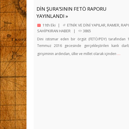
DİN ŞURA’SININ FETÖ RAPORU
YAYINLANDI »
11th Eki
|
ETNİK VE DİNİ YAPILAR
,
RAMER
,
RAP
SAHİPKIRAN HABER
|
3865
Dini istismar eden bir örgüt (FETÖ/PDY) tarafından 
Temmuz 2016 gecesinde gerçekleştirilen kanlı dar
…
girişiminin ardından, ülke ve millet olarak içinden