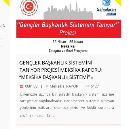
OR
,
15
be
GENÇLER BAŞKANLIK SİSTEMİNİ
TANIYOR PROJESİ MEKSİKA RAPORU:
“MEKSİKA BAŞKANLIK SİSTEMİ” »
08th Eyl
|
Meksika
,
RAPOR
|
6127
Ülkemizde uzunca bir süredir başkanlık sistemi üzerine
tartışmalar yapılmaktadır. Parlamenter sistemin aksayan
yönlerinin istikrara olumsuz etkisi ve köklü sorunlara
…
çözüm konusunda