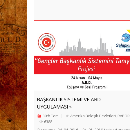
BAŞKANLIK SİSTEMİ VE ABD
UYGULAMASI »
30th Tem
|
Amerika Birleşik Devletleri
,
RAPOR
6388
Bu çalışma, 24. 04. 2016 – 04. 05. 2016 tarihleri arasın