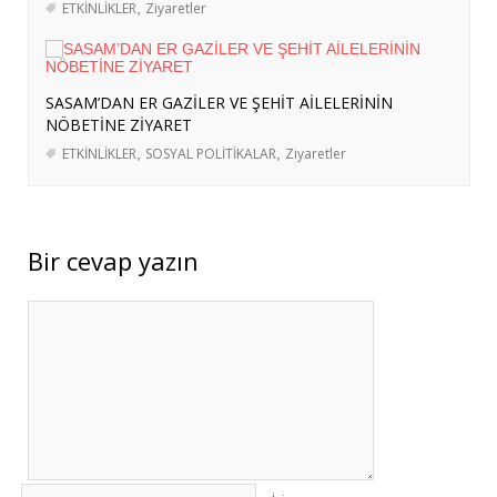
ETKİNLİKLER
,
Ziyaretler
HEDEFLER VE GELECEK PROJEKSİYONU
-
29 Temmuz 2026
SASAM’DAN ERASMUS+ KAPSAMINDA
SASAM’DAN ER GAZİLER VE ŞEHİT AİLELERİNİN
İSVEÇ’E HAZIRLIK ZİYARETİ
- 27 Temmuz
NÖBETİNE ZİYARET
2026
ETKİNLİKLER
,
SOSYAL POLİTİKALAR
,
Ziyaretler
SASAM, “ARAZİ TAHRİBATININ
DENGELENMESİ İÇİN BÖLGESEL
KATILIM” ÇALIŞTAYINA KATILDI
- 27
Bir cevap yazın
Temmuz 2026