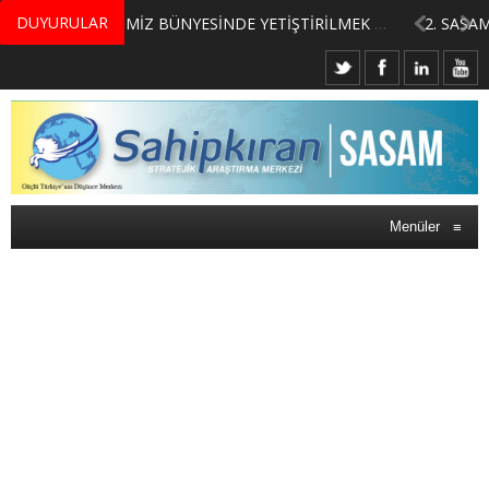
DUYURULAR
MERKEZİMİZ BÜNYESİNDE YETİŞTİRİLMEK ÜZERE GÖNÜLLÜ ÜLKE MASASI UZMANI VE UZMAN ADAYLARI ARIYORUZ
Menüler
≡