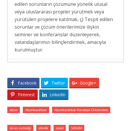
edilen sorunların çözümüne yönelik ulusal
veya uluslararası projeler yürütmek veya
yürütülen projelere katılmak, ç) Tespit edilen
sorunlar ve çözüm önerilerimize ilişkin
seminer ve konferanslar düzenleyerek,
vatandaşlarımızı bilinçlendirmek, amacıyla
kurulmuştur.
ERASMUS+ PROJEMİZ KAPSAMINDA
MAKEDONYA’YA ÖĞRENİCİ GRUP
HAREKETLİLİĞİ GERÇEKLEŞTİRİLDİ
- 7
Facebook
Twitter
Google+
Ağustos 2026
Pinterest
LinkedIn
SASAM’DAN GÖÇ İDARESİ BAŞKAN
YARDIMCISINA ZİYARET
- 7 Ağustos 2026
afyon
Afyonkarahisar
Afyonkarahisar Kocatepe Üniversitesi
SASAM’DAN ER GAZİLER VE ŞEHİT
AİLELERİNİN NÖBETİNE ZİYARET
- 6
akran zorbalığı
etkinlik
panel
SASAM
Ağustos 2026