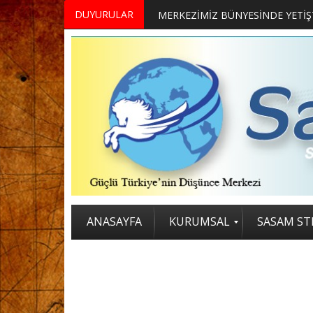
DUYURULAR
MERKEZİMİZ BÜNYESİNDE YETİŞTİRİLMEK ÜZERE GÖNÜLLÜ ÜLKE MASASI UZMANI VE UZMAN ADAYLARI ARIYORUZ
2. SASAM STRATEJİ ZİRVESİ KATI
ANASAYFA
KURUMSAL
SASAM STR