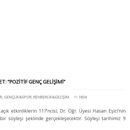
T: “POZİTİF GENÇ GELİŞİMİ”
AR
,
GENÇLİK&SPOR
,
REHBERLİK&GELİŞİM
1834
k etkinliklerin 117’ncisi, Dr. Öğr. Üyesi Hasan Eşici’nin
bir söyleşi şeklinde gerçekleşecektir. Söyleşi tarihimiz 9