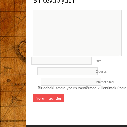
Bir cevap yazın
GERÇEKLEŞTİRİLDİ
- 27 Temmuz 2026
İsim
E-posta
İnternet sitesi
Bir dahaki sefere yorum yaptığımda kullanılmak üzere 