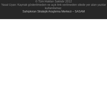
© Tüm Hakları Saklıdır 2012
Yasal Uyarı: Kaynak gösterilmeden ve açık link verilmeden sitede yer alan yazılar
kullanılamaz.
Sahipkıran Stratejik Araştırma Merkezi – SASAM