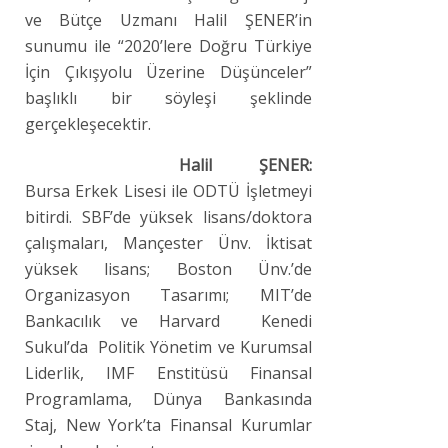
ve Bütçe Uzmanı Halil ŞENER’in
sunumu ile “2020’lere Doğru Türkiye
İçin Çıkışyolu Üzerine Düşünceler”
başlıklı bir söyleşi şeklinde
gerçekleşecektir.
Halil ŞENER:
Bursa Erkek Lisesi ile ODTÜ İşletmeyi
bitirdi. SBF’de yüksek lisans/doktora
çalışmaları, Mançester Ünv. İktisat
yüksek lisans; Boston Ünv.’de
Organizasyon Tasarımı; MIT’de
Bankacılık ve Harvard Kenedi
Sukul’da Politik Yönetim ve Kurumsal
Liderlik, IMF Enstitüsü Finansal
Programlama, Dünya Bankasında
Staj, New York’ta Finansal Kurumlar