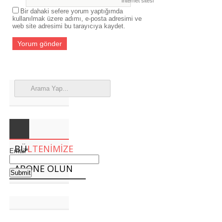
İnternet sitesi
Bir dahaki sefere yorum yaptığımda
kullanılmak üzere adımı, e-posta adresimi ve
web site adresimi bu tarayıcıya kaydet.
BÜ
LTENIMIZE
Email*
ABONE OLUN