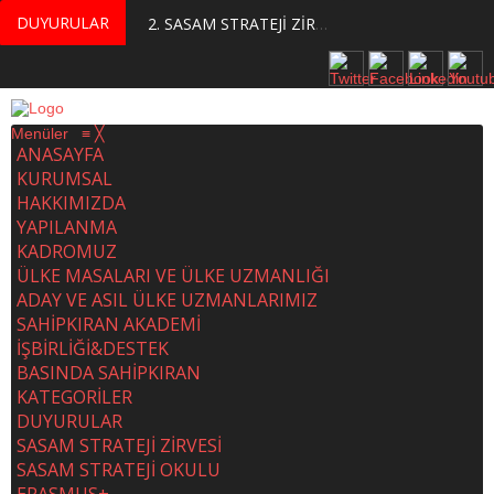
DUYURULAR
MERKEZİMİZ BÜNYESİNDE YETİŞTİRİLMEK ÜZERE GÖNÜLLÜ ÜLKE MASASI UZMANI VE UZMAN ADAYLARI ARIYORUZ
2. SASAM STRATEJİ ZİRVESİ KATILIMCILARI BELLİ OLDU
Menüler
≡
╳
ANASAYFA
KURUMSAL
HAKKIMIZDA
YAPILANMA
KADROMUZ
ÜLKE MASALARI VE ÜLKE UZMANLIĞI
ADAY VE ASIL ÜLKE UZMANLARIMIZ
SAHİPKIRAN AKADEMİ
İŞBİRLİĞİ&DESTEK
BASINDA SAHİPKIRAN
KATEGORİLER
DUYURULAR
SASAM STRATEJİ ZİRVESİ
SASAM STRATEJİ OKULU