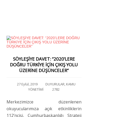
SÖYLEŞİYE DAVET: “2020’LERE
DOĞRU TÜRKİYE İÇİN ÇIKIŞ YOLU
ÜZERİNE DÜŞÜNCELER”
27 Eylül, 2019
DUYURULAR
,
KAMU
YÖNETİMİ
2782
Merkezimizce düzenlenen
okuyucularımıza açık etkinliklerin
112’ncisi, Cumhurbaşkanlığı Strateji