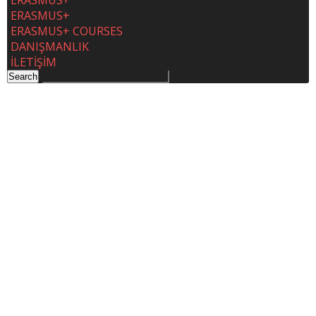
ERASMUS+
ERASMUS+
ERASMUS+ COURSES
DANIŞMANLIK
İLETİŞİM