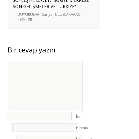
SÖYLEŞİYE DAVET: “SURİYE MERKEZLİ
SON GELİŞMELER VE TÜRKİYE”
DUYURULAR
,
Suriye
,
ULUSLARARASI
İLİŞKİLER
Bir cevap yazın
İsim
E-posta