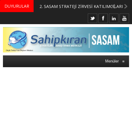
DUYURULAR
MERKEZİMİZ BÜNYESİNDE YETİŞTİRİLMEK ÜZERE GÖNÜLLÜ ÜLKE MASASI UZMANI VE UZMAN ADAYLARI ARIYORUZ
2. SASAM STRATEJİ ZİRVESİ KATILIMCILARI BELLİ OLDU
Menüler
≡