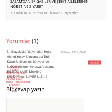
SASAM’DAN ER GAZİLER VE ŞEHİT AİLELERİNİN
BERLİN’E KURS VE İŞBAŞI GÖZLEM
NÖBETİNE ZİYARET
HAREKETLİLİKLERİ DÜZENLENDİ
- 3
ETKİNLİKLER
,
SOSYAL POLİTİKALAR
,
Ziyaretler
Ağustos 2026
ERASMUS+ PROJEMİZ KAPSAMINDA
ALMANYA’YA İŞBAŞI GÖZLEM
HAREKETLİLİĞİ GERÇEKLEŞTİRİLDİ
- 3
Yorumlar
(1)
Ağustos 2026
[…] Kazakistan’da yer alan Hoca
30 Nisan 2021, 06:40
Ahmet Yesevi Uluslararası Türk-
Kazak Üniversitesi bünyesinde
cevapla
faaliyet gösteren Avrasya Araştırma
AHMET
YESEVI
Enstitüsü (AAE) Direktörü
ÜNIVERSITESI
AVRASYA
Doç.Dr.Vakur SÜMER […] […]
ARAŞTIRMA
ENSTITÜSÜ’NDEN
SASAM’A
Bir cevap yazın
ZIYARET –
ERI