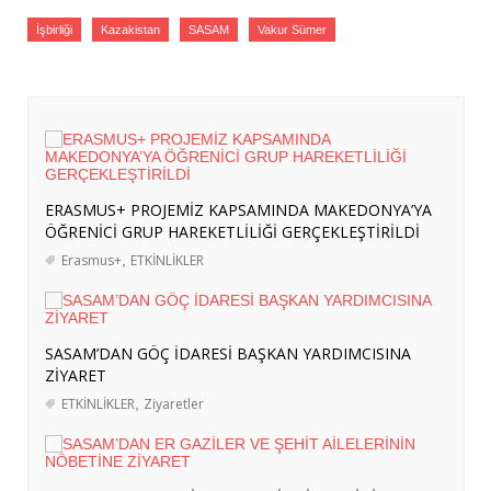
Ağustos 2026
İşbirliği
Kazakistan
SASAM
Vakur Sümer
İRAN BASININDA “MEKKE ORTAK
SAVUNMA ANLAŞMASI” ALGISI
- 8
Ağustos 2026
ERASMUS+ PROJEMİZ KAPSAMINDA
MAKEDONYA’YA ÖĞRENİCİ GRUP
HAREKETLİLİĞİ GERÇEKLEŞTİRİLDİ
- 7
ERASMUS+ PROJEMİZ KAPSAMINDA MAKEDONYA’YA
Ağustos 2026
ÖĞRENİCİ GRUP HAREKETLİLİĞİ GERÇEKLEŞTİRİLDİ
SASAM’DAN GÖÇ İDARESİ BAŞKAN
Erasmus+
,
ETKİNLİKLER
YARDIMCISINA ZİYARET
- 7 Ağustos 2026
SASAM’DAN ER GAZİLER VE ŞEHİT
AİLELERİNİN NÖBETİNE ZİYARET
- 6
SASAM’DAN GÖÇ İDARESİ BAŞKAN YARDIMCISINA
Ağustos 2026
ZİYARET
TÜRKİYE’NİN SOMALİ POLİTİKASI:
ETKİNLİKLER
,
Ziyaretler
ASKERÎ DESTEKTEN STRATEJİK
ORTAKLIĞA
- 4 Ağustos 2026
ERASMUS+ PROJEMİZ KAPSAMINDA