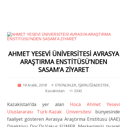
AHMET YESEVİ ÜNİVERSİTESİ AVRASYA
ARAŞTIRMA ENSTİTÜSÜ’NDEN
SASAM’A ZİYARET
19 Aralık, 2018
ETKİNLİKLER
,
İŞBİRLİĞİ&DESTEK
,
Kazakistan
3343
Kazakistan’da yer alan
Hoca Ahmet Yesevi
Uluslararası Türk-Kazak Üniversitesi
bünyesinde
faaliyet gösteren Avrasya Araştırma Enstitüsü (AAE)
Direktörü Doç.Dr.Vakur SÜMER, Merkezimizi ziyaret