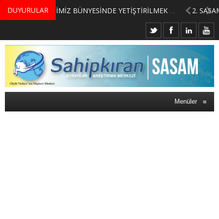
DUYURULAR
MERKEZİMİZ BÜNYESİNDE YETİŞTİRİLMEK ÜZERE GÖNÜLLÜ ÜLKE MASASI UZMANI VE UZMAN ADAYLARI ARIYORUZ
Menüler
≡