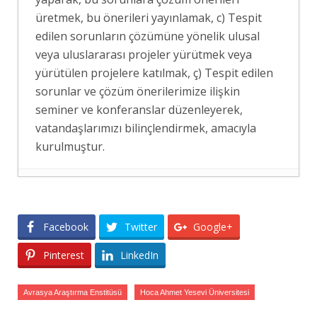
üretmek, bu önerileri yayınlamak, c) Tespit
edilen sorunların çözümüne yönelik ulusal
veya uluslararası projeler yürütmek veya
yürütülen projelere katılmak, ç) Tespit edilen
sorunlar ve çözüm önerilerimize ilişkin
seminer ve konferanslar düzenleyerek,
vatandaşlarımızı bilinçlendirmek, amacıyla
kurulmuştur.
RUS MEDYASINDA MEKKE PAKTI
- 8
Ağustos 2026
Facebook
Twitter
Google+
MEKKE SAVUNMA ANLAŞMASININ
SUUDİ BASININDA YANKISI
- 8 Ağustos
Pinterest
LinkedIn
2026
İSRAİL BASININDA “MEKKE ORTAK
Avrasya Araştırma Enstitüsü
Hoca Ahmet Yesevi Üniversitesi
SAVUNMA ANLAŞMASI” ALGISI
- 8