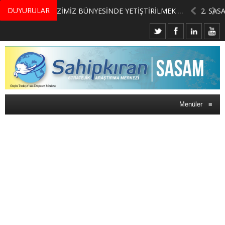
DUYURULAR
MERKEZİMİZ BÜNYESİNDE YETİŞTİRİLMEK ÜZERE GÖNÜLLÜ ÜLKE MASASI UZMANI VE UZMAN ADAYLARI ARIYORUZ
Menüler
≡