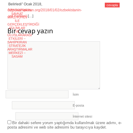
Belirledi” Ocak 2018,
cevapla
http://sahipkiran.org/2018/01/02/ozbekistanin-
ÖZBEKİSTAN’IN
ŞAVKAT
yol-haritasi/
[…]
MİRZİYOYEV
İLE
GERÇEKLEŞTİRDİĞİ
Bir cevap yazın
ATILIMLAR
VE
ULUSLARARASI
ETKİLERİ –
SAHIPKIRAN
STRATEJIK
ARAŞTIRMALAR
MERKEZI –
SASAM
İsim
E-posta
İnternet sitesi
Bir dahaki sefere yorum yaptığımda kullanılmak üzere adımı, e-
posta adresimi ve web site adresimi bu tarayıcıya kaydet.