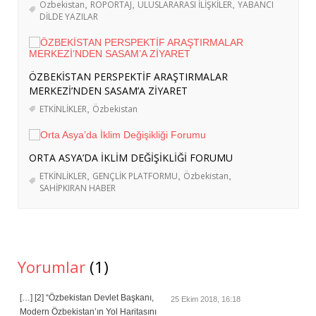
Özbekistan
,
RÖPORTAJ
,
ULUSLARARASI İLİŞKİLER
,
YABANCI
ORTAKLIĞA
- 4 Ağustos 2026
DİLDE YAZILAR
ERASMUS+ PROJEMİZ KAPSAMINDA
BERLİN’E KURS VE İŞBAŞI GÖZLEM
HAREKETLİLİKLERİ DÜZENLENDİ
- 3
ÖZBEKİSTAN PERSPEKTİF ARAŞTIRMALAR
Ağustos 2026
MERKEZİ’NDEN SASAM’A ZİYARET
ERASMUS+ PROJEMİZ KAPSAMINDA
ETKİNLİKLER
,
Özbekistan
ALMANYA’YA İŞBAŞI GÖZLEM
HAREKETLİLİĞİ GERÇEKLEŞTİRİLDİ
- 3
ORTA ASYA’DA İKLIM DEĞIŞIKLIĞI FORUMU
Ağustos 2026
ETKİNLİKLER
,
GENÇLİK PLATFORMU
,
Özbekistan
,
İRAN’A YÖNELİK OLASI BİR KARA
SAHİPKIRAN HABER
HAREKÂTININ BÖLGESEL DİNAMİKLERİ
VE KOMŞU ÜLKELERE YÜKLENEBİLECEK
ROLLER
- 3 Ağustos 2026
ABD-İRAN GERİLİMİ: SAVAŞ ÖNCESİ
Yorumlar
(1)
BÖLGESEL HAZIRLIKLAR, STRATEJİK
HEDEFLER VE GELECEK PROJEKSİYONU
-
[…] [2] “Özbekistan Devlet Başkanı,
25 Ekim 2018, 16:18
Modern Özbekistan’ın Yol Haritasını
29 Temmuz 2026