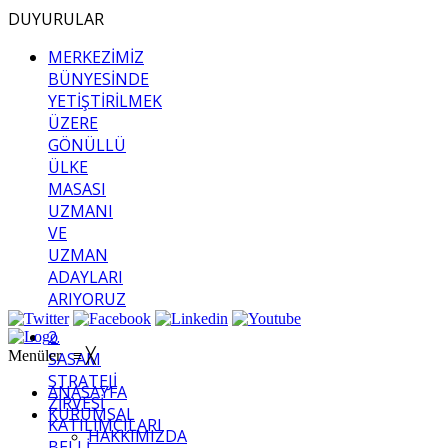
DUYURULAR
MERKEZİMİZ
BÜNYESİNDE
YETİŞTİRİLMEK
ÜZERE
GÖNÜLLÜ
ÜLKE
MASASI
UZMANI
VE
UZMAN
ADAYLARI
ARIYORUZ
2.
Menüler
≡
╳
SASAM
STRATEJİ
ANASAYFA
ZİRVESİ
KURUMSAL
KATILIMCILARI
HAKKIMIZDA
BELLİ