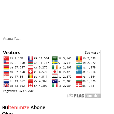
Bü
ltenimize
Abone
Olun