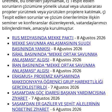
üretmek, bu önerileri yayınlamak, c) Tespit edilen
sorunların çözümüne yönelik ulusal veya uluslararası
projeler yürütmek veya yürütülen projelere katılmak, ç)
Tespit edilen sorunlar ve çözüm önerilerimize ilişkin
seminer ve konferanslar düzenleyerek, vatandaşlarımızı
bilinçlendirmek, amacıyla kurulmuştur.
RUS MEDYASINDA MEKKE PAKTI
- 8 Ağustos 2026
MEKKE SAVUNMA ANLAŞMASININ SUUDİ
BASININDA YANKISI
- 8 Ağustos 2026
İSRAİL BASININDA “MEKKE ORTAK SAVUNMA
ANLAŞMASI” ALGISI
- 8 Ağustos 2026
İRAN BASININDA “MEKKE ORTAK SAVUNMA
ANLAŞMASI” ALGISI
- 8 Ağustos 2026
ERASMUS+ PROJEMİZ KAPSAMINDA
MAKEDONYA’YA ÖĞRENİCİ GRUP HAREKETLİLİĞİ
GERÇEKLEŞTİRİLDİ
- 7 Ağustos 2026
SASAM’DAN GÖÇ İDARESİ BAŞKAN YARDIMCISINA
ZİYARET
- 7 Ağustos 2026
SASAM’DAN ER GAZİLER VE ŞEHİT AİLELERİNİN
NÖBETİNE ZİYARET
- 6 Ağustos 2026