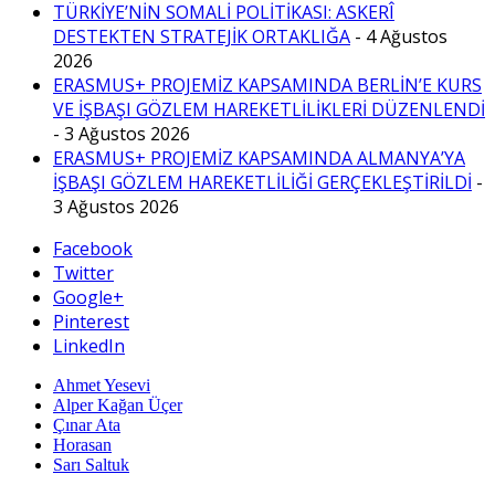
TÜRKİYE’NİN SOMALİ POLİTİKASI: ASKERÎ
DESTEKTEN STRATEJİK ORTAKLIĞA
- 4 Ağustos
2026
ERASMUS+ PROJEMİZ KAPSAMINDA BERLİN’E KURS
VE İŞBAŞI GÖZLEM HAREKETLİLİKLERİ DÜZENLENDİ
- 3 Ağustos 2026
ERASMUS+ PROJEMİZ KAPSAMINDA ALMANYA’YA
İŞBAŞI GÖZLEM HAREKETLİLİĞİ GERÇEKLEŞTİRİLDİ
-
3 Ağustos 2026
Facebook
Twitter
Google+
Pinterest
LinkedIn
Ahmet Yesevi
Alper Kağan Üçer
Çınar Ata
Horasan
Sarı Saltuk