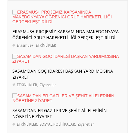
İRAN BASININDA “MEKKE ORTAK
SAVUNMA ANLAŞMASI” ALGISI
- 8
Ağustos 2026
ERASMUS+ PROJEMİZ KAPSAMINDA
ERASMUS+ PROJEMİZ KAPSAMINDA MAKEDONYA’YA
MAKEDONYA’YA ÖĞRENİCİ GRUP
ÖĞRENİCİ GRUP HAREKETLİLİĞİ GERÇEKLEŞTİRİLDİ
HAREKETLİLİĞİ GERÇEKLEŞTİRİLDİ
- 7
Erasmus+
,
ETKİNLİKLER
Ağustos 2026
SASAM’DAN GÖÇ İDARESİ BAŞKAN
YARDIMCISINA ZİYARET
- 7 Ağustos 2026
SASAM’DAN GÖÇ İDARESİ BAŞKAN YARDIMCISINA
SASAM’DAN ER GAZİLER VE ŞEHİT
ZİYARET
AİLELERİNİN NÖBETİNE ZİYARET
- 6
ETKİNLİKLER
,
Ziyaretler
Ağustos 2026
TÜRKİYE’NİN SOMALİ POLİTİKASI:
ASKERÎ DESTEKTEN STRATEJİK
SASAM’DAN ER GAZİLER VE ŞEHİT AİLELERİNİN
ORTAKLIĞA
- 4 Ağustos 2026
NÖBETİNE ZİYARET
ERASMUS+ PROJEMİZ KAPSAMINDA
ETKİNLİKLER
,
SOSYAL POLİTİKALAR
,
Ziyaretler
BERLİN’E KURS VE İŞBAŞI GÖZLEM