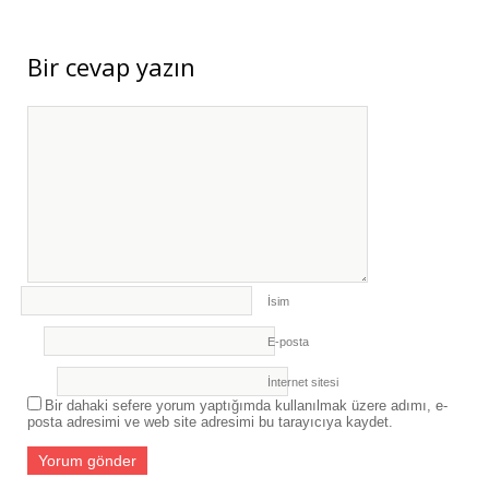
HAREKETLİLİKLERİ DÜZENLENDİ
- 3
Ağustos 2026
Bir cevap yazın
ERASMUS+ PROJEMİZ KAPSAMINDA
ALMANYA’YA İŞBAŞI GÖZLEM
HAREKETLİLİĞİ GERÇEKLEŞTİRİLDİ
- 3
Ağustos 2026
İsim
E-posta
İnternet sitesi
Bir dahaki sefere yorum yaptığımda kullanılmak üzere adımı, e-
posta adresimi ve web site adresimi bu tarayıcıya kaydet.