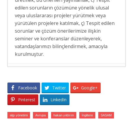
edilen sorunların çözümüne yönelik ulusal
veya uluslararası projeler yürütmek veya
yürütülen projelere katılmak, ç) Tespit edilen
sorunlar ve çözüm önerilerimize ilişkin
seminer ve konferanslar düzenleyerek,
vatandaşlarımızı bilinçlendirmek, amacıyla
kurulmuştur.
RUS MEDYASINDA MEKKE PAKTI
- 8
Ağustos 2026
Facebook
Twitter
Google+
MEKKE SAVUNMA ANLAŞMASININ
SUUDİ BASININDA YANKISI
- 8 Ağustos
Pinterest
LinkedIn
2026
İSRAİL BASININDA “MEKKE ORTAK
algı yönetimi
Avrupa
hakan yıldırım
İngiltere
SASAM
SAVUNMA ANLAŞMASI” ALGISI
- 8
Ağustos 2026