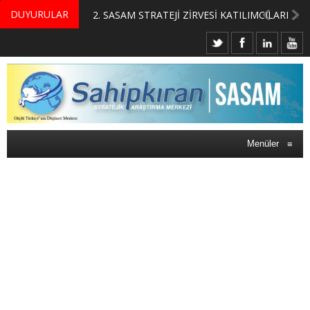
DUYURULAR
MERKEZİMİZ BÜNYESİNDE YETİŞTİRİLMEK ÜZERE GÖNÜLLÜ ÜLKE MASASI UZMANI VE UZMAN ADAYLARI ARIYORUZ
2. SASAM STRATEJİ ZİRVESİ KATILIMCILARI BELLİ OLDU
Menüler
≡