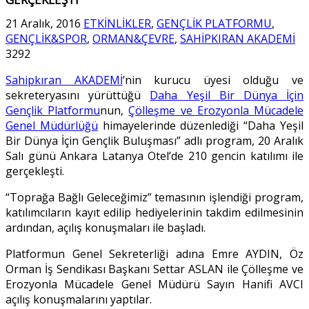
21 Aralık, 2016
ETKİNLİKLER
,
GENÇLİK PLATFORMU
,
GENÇLİK&SPOR
,
ORMAN&ÇEVRE
,
SAHİPKIRAN AKADEMİ
3292
Sahipkıran AKADEMİ
’nin kurucu üyesi olduğu ve
sekreteryasını yürüttüğü
Daha Yeşil Bir Dünya İçin
Gençlik Platformu
nun,
Çölleşme ve Erozyonla Mücadele
Genel Müdürlüğü
himayelerinde düzenlediği “Daha Yeşil
Bir Dünya İçin Gençlik Buluşması” adlı program, 20 Aralık
Salı günü Ankara Latanya Otel’de 210 gencin katılımı ile
gerçekleşti.
“Toprağa Bağlı Geleceğimiz” temasının işlendiği program,
katılımcıların kayıt edilip hediyelerinin takdim edilmesinin
ardından, açılış konuşmaları ile başladı.
Platformun Genel Sekreterliği adına Emre AYDIN, Öz
Orman İş Sendikası Başkanı Settar ASLAN ile Çölleşme ve
Erozyonla Mücadele Genel Müdürü Sayın Hanifi AVCI
açılış konuşmalarını yaptılar.