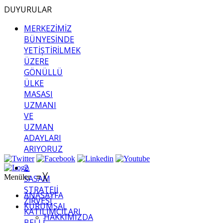
DUYURULAR
MERKEZİMİZ
BÜNYESİNDE
YETİŞTİRİLMEK
ÜZERE
GÖNÜLLÜ
ÜLKE
MASASI
UZMANI
VE
UZMAN
ADAYLARI
ARIYORUZ
2.
Menüler
≡
╳
SASAM
STRATEJİ
ANASAYFA
ZİRVESİ
KURUMSAL
KATILIMCILARI
HAKKIMIZDA
BELLİ