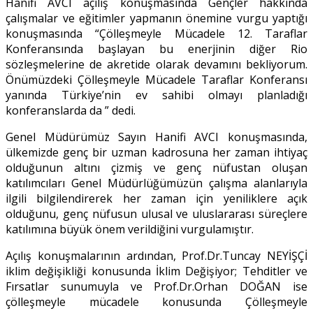
Hanifi AVCI açılış konuşmasında Gençler hakkında
çalışmalar ve eğitimler yapmanın önemine vurgu yaptığı
konuşmasında “Çölleşmeyle Mücadele 12. Taraflar
Konferansında başlayan bu enerjinin diğer Rio
sözleşmelerine de akretide olarak devamını bekliyorum.
Önümüzdeki Çölleşmeyle Mücadele Taraflar Konferansı
yanında Türkiye’nin ev sahibi olmayı planladığı
konferanslarda da ” dedi.
Genel Müdürümüz Sayın Hanifi AVCI konuşmasında,
ülkemizde genç bir uzman kadrosuna her zaman ihtiyaç
olduğunun altını çizmiş ve genç nüfustan oluşan
katılımcıları Genel Müdürlüğümüzün çalışma alanlarıyla
ilgili bilgilendirerek her zaman için yeniliklere açık
olduğunu, genç nüfusun ulusal ve uluslararası süreçlere
katılımına büyük önem verildiğini vurgulamıştır.
Açılış konuşmalarının ardından, Prof.Dr.Tuncay NEYİŞÇİ
iklim değişikliği konusunda İklim Değişiyor; Tehditler ve
Fırsatlar sunumuyla ve Prof.Dr.Orhan DOĞAN ise
çölleşmeyle mücadele konusunda Çölleşmeyle