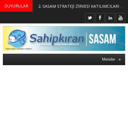
DUYURULAR
MERKEZİMİZ BÜNYESİNDE YETİŞTİRİLMEK ÜZERE GÖNÜLLÜ ÜLKE MASASI UZMANI VE UZMAN ADAYLARI ARIYORUZ
2. SASAM STRATEJİ ZİRVESİ KATILIMCILARI BELLİ OLDU
Menüler
≡