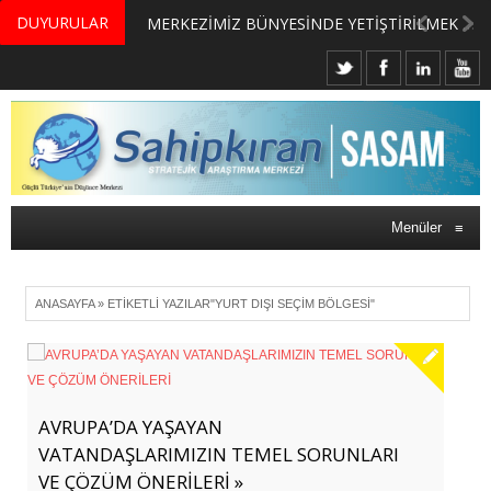
DUYURULAR
MERKEZİMİZ BÜNYESİNDE YETİŞTİRİLMEK ÜZERE GÖNÜLLÜ ÜLKE MASASI UZMANI VE UZMAN ADAYLARI ARIYORUZ
Menüler
≡
ANASAYFA
»
ETIKETLI YAZILAR"YURT DIŞI SEÇIM BÖLGESI"
AVRUPA’DA YAŞAYAN
VATANDAŞLARIMIZIN TEMEL SORUNLARI
VE ÇÖZÜM ÖNERİLERİ »