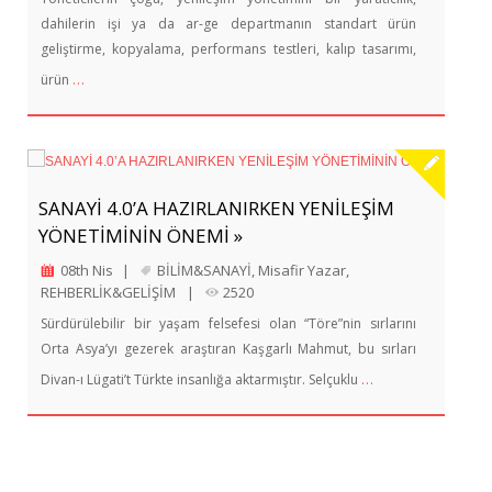
dahilerin işi ya da ar-ge departmanın standart ürün
geliştirme, kopyalama, performans testleri, kalıp tasarımı,
…
ürün
SANAYİ 4.0’A HAZIRLANIRKEN YENİLEŞİM
YÖNETİMİNİN ÖNEMİ »
08th Nis
|
BİLİM&SANAYİ
,
Misafir Yazar
,
REHBERLİK&GELİŞİM
|
2520
Sürdürülebilir bir yaşam felsefesi olan “Töre”nin sırlarını
Orta Asya’yı gezerek araştıran Kaşgarlı Mahmut, bu sırları
…
Divan-ı Lügati’t Türkte insanlığa aktarmıştır. Selçuklu