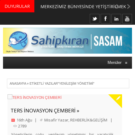
DUYURULAR
MERKEZİMİZ BÜNYESİNDE YETİŞTİRİLMEK ÜZERE GÖNÜLLÜ ÜLKE MASASI UZMANI VE UZMAN ADAYLARI ARIYORUZ
Menüler
≡
ANASAYFA
»
ETIKETLI YAZILAR"YENILEŞIM YÖNETIMI"
TERS İNOVASYON ÇEMBERİ »
16th Ağu
|
Misafir Yazar
,
REHBERLİK&GELİŞİM
|
2789
Yöneticilerin çoğu, yenileşim yönetimini bir yaratıcılık,