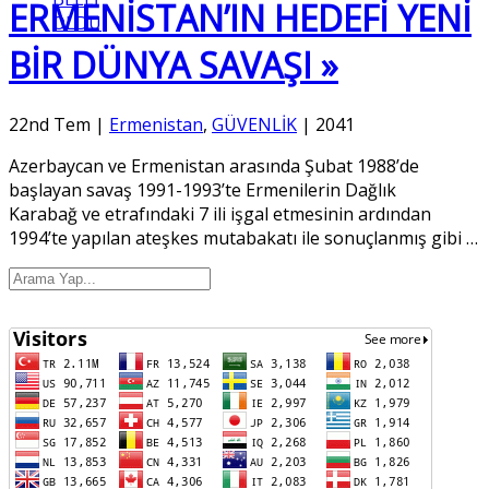
ERMENİSTAN’IN HEDEFİ YENİ
OLDU
BİR DÜNYA SAVAŞI »
22nd Tem
|
Ermenistan
,
GÜVENLİK
|
2041
Azerbaycan ve Ermenistan arasında Şubat 1988’de
başlayan savaş 1991-1993’te Ermenilerin Dağlık
Karabağ ve etrafındaki 7 ili işgal etmesinin ardından
1994’te yapılan ateşkes mutabakatı ile sonuçlanmış gibi
…