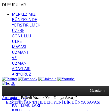
DUYURULAR
MERKEZİMİZ
BÜNYESİNDE
YETİŞTİRİLMEK
ÜZERE
GÖNÜLLÜ
ÜLKE
MASASI
UZMANI
VE
UZMAN
ADAYLARI
ARIYORUZ
2.
SASAM
Menüler
≡
STRATEJİ
Anasayfa
»
Etiketli Yazılar"Yeni Dünya Savaşı"
ZİRVESİ
KATILIMCILARI
BELLİ