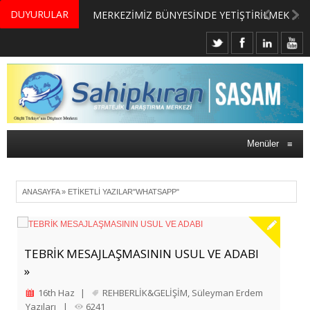
DUYURULAR
MERKEZİMİZ BÜNYESİNDE YETİŞTİRİLMEK ÜZERE GÖNÜLLÜ ÜLKE MASASI UZMANI VE UZMAN ADAYLARI ARIYORUZ
Menüler
≡
ANASAYFA
»
ETIKETLI YAZILAR"WHATSAPP"
TEBRİK MESAJLAŞMASININ USUL VE ADABI
»
16th Haz
|
REHBERLİK&GELİŞİM
,
Süleyman Erdem
Yazıları
|
6241