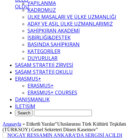
YAPILANMA
OLDU
KADROMUZ
ÜLKE MASALARI VE ÜLKE UZMANLIĞI
ADAY VE ASIL ÜLKE UZMANLARIMIZ
SAHİPKIRAN AKADEMİ
İŞBİRLİĞİ&DESTEK
BASINDA SAHİPKIRAN
KATEGORİLER
DUYURULAR
SASAM STRATEJİ ZİRVESİ
SASAM STRATEJİ OKULU
ERASMUS+
ERASMUS+
ERASMUS+ COURSES
DANIŞMANLIK
İLETİŞİM
Anasayfa
»
Etiketli Yazılar"Uluslararası Türk Kültürü Teşkilatı
(TÜRKSOY) Genel Sekreteri Düsen Kaseinov"