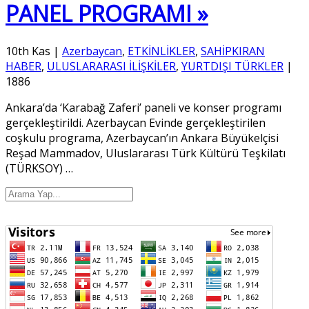
PANEL PROGRAMI »
10th Kas
|
Azerbaycan
,
ETKİNLİKLER
,
SAHİPKIRAN
HABER
,
ULUSLARARASI İLİŞKİLER
,
YURTDIŞI TÜRKLER
|
1886
Ankara’da ‘Karabağ Zaferi’ paneli ve konser programı
gerçekleştirildi. Azerbaycan Evinde gerçekleştirilen
coşkulu programa, Azerbaycan’ın Ankara Büyükelçisi
Reşad Mammadov, Uluslararası Türk Kültürü Teşkilatı
(TÜRKSOY)
…