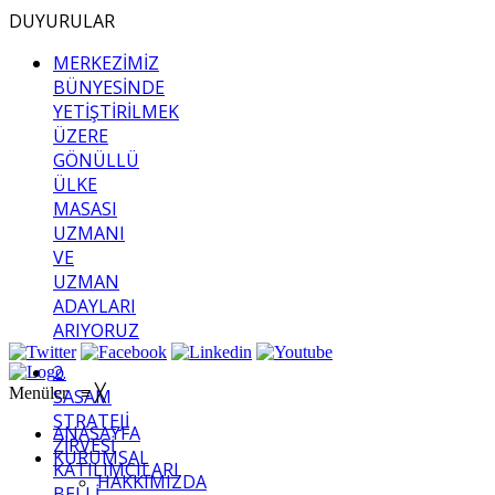
DUYURULAR
MERKEZİMİZ
BÜNYESİNDE
YETİŞTİRİLMEK
ÜZERE
GÖNÜLLÜ
ÜLKE
MASASI
UZMANI
VE
UZMAN
ADAYLARI
ARIYORUZ
2.
Menüler
≡
╳
SASAM
STRATEJİ
ANASAYFA
ZİRVESİ
KURUMSAL
KATILIMCILARI
HAKKIMIZDA
BELLİ