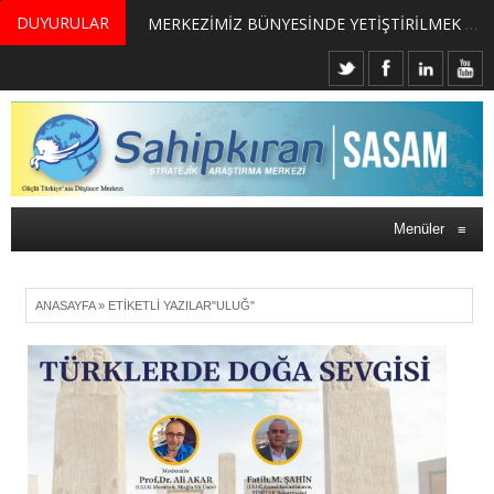
DUYURULAR
MERKEZİMİZ BÜNYESİNDE YETİŞTİRİLMEK ÜZERE GÖNÜLLÜ ÜLKE MASASI UZMANI VE UZMAN ADAYLARI ARIYORUZ
Menüler
≡
ANASAYFA
»
ETIKETLI YAZILAR"ULUĞ"