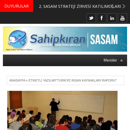
DUYURULAR
MERKEZİMİZ BÜNYESİNDE YETİŞTİRİLMEK ÜZERE GÖNÜLLÜ ÜLKE MASASI UZMANI VE UZMAN ADAYLARI ARIYORUZ
2. SASAM STRATEJİ ZİRVESİ KATILIMCILARI BELLİ OLDU
Menüler
≡
ANASAYFA
»
ETIKETLI YAZILAR"TÜRKIYE INSAN KAYNAKLARI RAPORU"