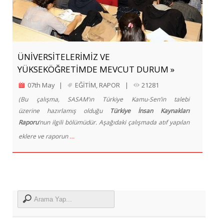
ÜNİVERSİTELERİMİZ VE
YÜKSEKÖĞRETİMDE MEVCUT DURUM »
07th May
|
EĞİTİM
,
RAPOR
|
21281
(Bu çalışma, SASAM’ın Türkiye Kamu-Sen’in talebi
üzerine hazırlamış olduğu
Türkiye İnsan Kaynakları
Raporu
‘nun ilgili bölümüdür. Aşağıdaki çalışmada atıf yapılan
…
eklere ve raporun