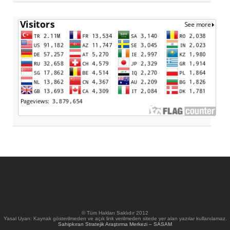
© Tüm Hakları Saklıdır 2012
Yasal Uyarı: Kaynak gösterilmeden ve açık link verilmeden sitede yer alan yazılar kullanılamaz.
Sahipkıran Stratejik Araştırma Merkezi – SASAM