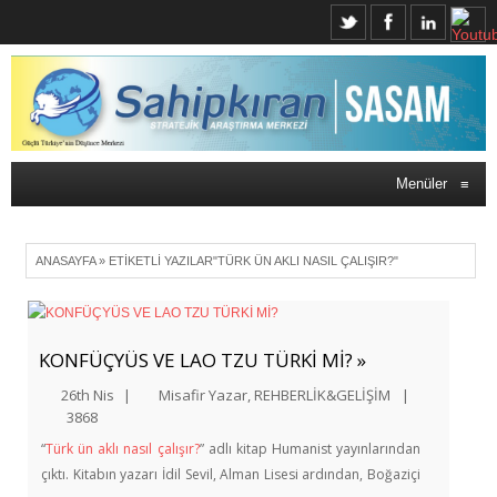
Menüler
≡
ANASAYFA
»
ETIKETLI YAZILAR"TÜRK ÜN AKLI NASIL ÇALIŞIR?"
KONFÜÇYÜS VE LAO TZU TÜRKİ Mİ? »
26th Nis
|
Misafir Yazar
,
REHBERLİK&GELİŞİM
|
3868
“
Türk ün aklı nasıl çalışır?
” adlı kitap Humanist yayınlarından
çıktı. Kitabın yazarı İdil Sevil, Alman Lisesi ardından, Boğaziçi