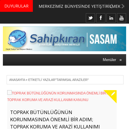
DUYURULAR
MERKEZİMİZ BÜNYESİNDE YETİŞTİRİLMEK ÜZERE GÖNÜLLÜ ÜLKE MASASI UZMANI VE UZMAN ADAYLARI ARIYORUZ
Menüler
≡
ANASAYFA
»
ETIKETLI YAZILAR"TARIMSAL ARAZILER"
TOPRAK BÜTÜNLÜĞÜNÜN
KORUNMASINDA ÖNEMLİ BİR ADIM;
TOPRAK KORUMA VE ARAZİ KULLANIMI