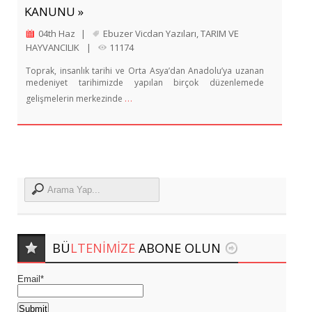
KANUNU »
04th Haz
|
Ebuzer Vicdan Yazıları
,
TARIM VE
HAYVANCILIK
|
11174
Toprak, insanlık tarihi ve Orta Asya’dan Anadolu’ya uzanan
medeniyet tarihimizde yapılan birçok düzenlemede
…
gelişmelerin merkezinde
BÜ
LTENIMIZE
ABONE OLUN
Email*