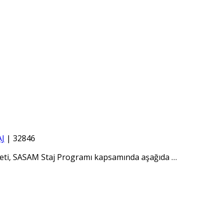
J
|
32846
 özeti, SASAM Staj Programı kapsamında aşağıda
…