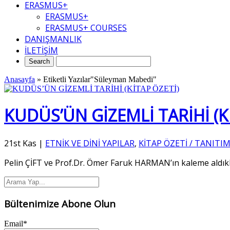
ERASMUS+
ERASMUS+
ERASMUS+ COURSES
DANIŞMANLIK
İLETİŞİM
Anasayfa
»
Etiketli Yazılar"Süleyman Mabedi"
KUDÜS’ÜN GİZEMLİ TARİHİ (Kİ
21st Kas
|
ETNİK VE DİNİ YAPILAR
,
KİTAP ÖZETİ / TANITIM
Pelin ÇİFT ve Prof.Dr. Ömer Faruk HARMAN’ın kaleme aldıkl
Bültenimize Abone Olun
Email*