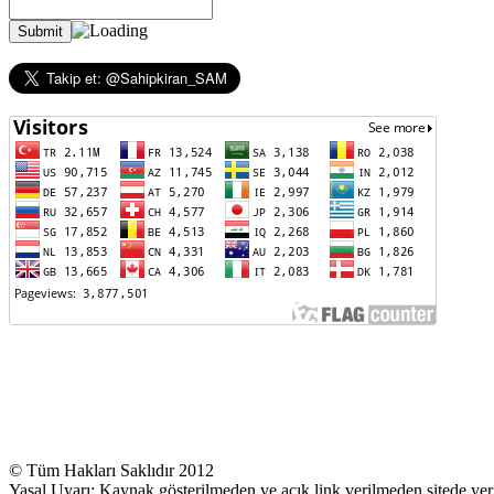
© Tüm Hakları Saklıdır 2012
Yasal Uyarı: Kaynak gösterilmeden ve açık link verilmeden sitede yer 