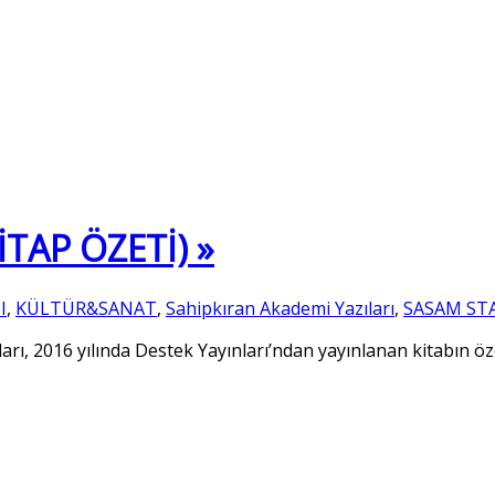
TAP ÖZETİ) »
I
,
KÜLTÜR&SANAT
,
Sahipkıran Akademi Yazıları
,
SASAM STA
arı, 2016 yılında Destek Yayınları’ndan yayınlanan kitabın