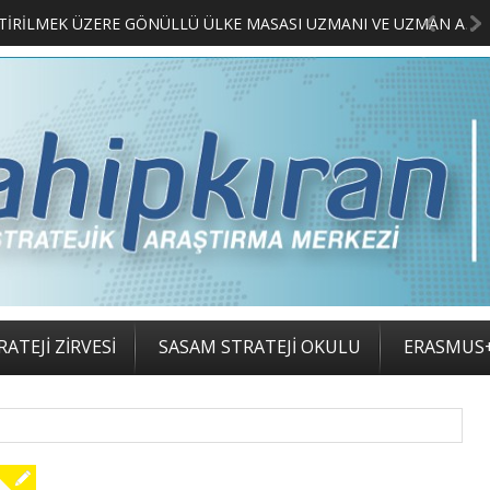
MERKEZİMİZ BÜNYESİNDE YETİŞTİRİLMEK ÜZERE GÖNÜLLÜ ÜLKE MASASI UZMANI VE UZMAN ADAYLARI ARIYORUZ
2. SASAM STRA
ATEJİ ZİRVESİ
SASAM STRATEJİ OKULU
ERASMUS