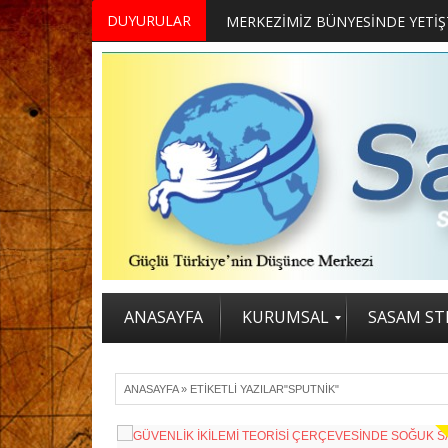
DUYURULAR
ANASAYFA
KURUMSAL
SASAM STR
ANASAYFA
»
ETIKETLI YAZILAR"SPUTNIK"