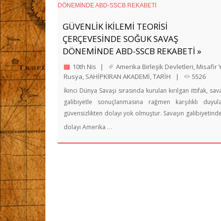
GÜVENLİK İKİLEMİ TEORİSİ
ÇERÇEVESİNDE SOĞUK SAVAŞ
DÖNEMİNDE ABD-SSCB REKABETİ »
10th Nis
|
Amerika Birleşik Devletleri
,
Misafir 
Rusya
,
SAHİPKIRAN AKADEMİ
,
TARİH
|
5526
İkinci Dünya Savaşı sırasında kurulan kırılgan ittifak, sav
galibiyetle sonuçlanmasına rağmen karşılıklı duyul
güvensizlikten dolayı yok olmuştur. Savaşın galibiyetind
…
dolayı Amerika