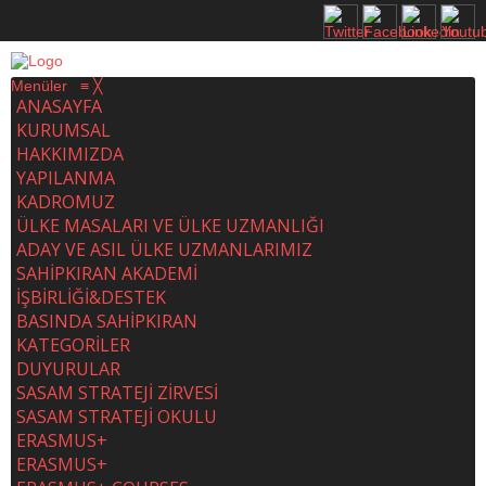
Menüler
≡
╳
ANASAYFA
KURUMSAL
HAKKIMIZDA
YAPILANMA
KADROMUZ
ÜLKE MASALARI VE ÜLKE UZMANLIĞI
ADAY VE ASIL ÜLKE UZMANLARIMIZ
SAHİPKIRAN AKADEMİ
İŞBİRLİĞİ&DESTEK
BASINDA SAHİPKIRAN
KATEGORİLER
DUYURULAR
SASAM STRATEJİ ZİRVESİ
SASAM STRATEJİ OKULU
ERASMUS+
ERASMUS+