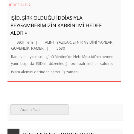
IŞİD, ŞİRK OLDUĞU İDDİASIYLA
PEYGAMBERİMİZİN KABRİNİ Mİ HEDEF
ALDI? »
09th Tem
|
ALINTI YAZILAR
,
ETNİK VE DİNİ YAPILAR
,
GÜVENLİK
,
RAMER
|
5630
Ramazan ayının son günü Medine’de Nebi Mescidi’nin hemen
yanı başında IŞİD’in düzenlediği bombalı intihar saldırısı
…
İslam alemini derinden sarstı. Eş zamanlı