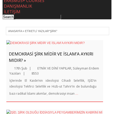
ERASMUS+ COURSES
DANIŞMANLIK
İLETİŞİM
ANASAYFA
»
ETIKETLI YAZILAR"ŞIRK"
DEMOKRASİ ŞİRK MİDİR VE İSLAM’A AYKIRI
MIDIR? »
17th Şub
|
ETNİK VE DİNİ YAPILAR
,
Süleyman Erdem
Yazıları
|
8553
İçlerinde El Kaide’nin ideolojisi Cihadi Selefilik, IŞİD’in
ideolojisi Tekfirci Selefilik ve Hizb-ut Tahrir’in de bulunduğu
…
bazı radikal İslami akımlar, demokrasiyi insan