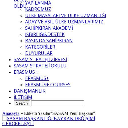
YAPILANMA
OLDU
KADROMUZ
ÜLKE MASALARI VE ÜLKE UZMANLIĞI
ADAY VE ASIL ÜLKE UZMANLARIMIZ
SAHİPKIRAN AKADEMİ
İŞBİRLİĞİ&DESTEK
BASINDA SAHİPKIRAN
KATEGORİLER
DUYURULAR
SASAM STRATEJİ ZİRVESİ
SASAM STRATEJİ OKULU
ERASMUS+
ERASMUS+
ERASMUS+ COURSES
DANIŞMANLIK
İLETİŞİM
Anasayfa
»
Etiketli Yazılar"SASAM Yeni Başkanı"