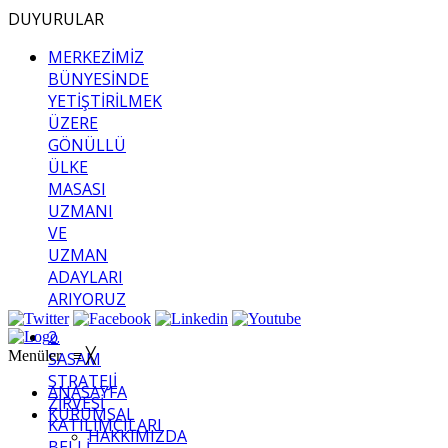
DUYURULAR
MERKEZİMİZ
BÜNYESİNDE
YETİŞTİRİLMEK
ÜZERE
GÖNÜLLÜ
ÜLKE
MASASI
UZMANI
VE
UZMAN
ADAYLARI
ARIYORUZ
2.
Menüler
≡
╳
SASAM
STRATEJİ
ANASAYFA
ZİRVESİ
KURUMSAL
KATILIMCILARI
HAKKIMIZDA
BELLİ