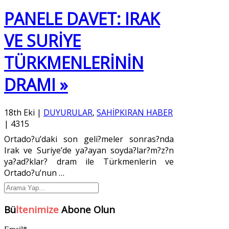
PANELE DAVET: IRAK
VE SURİYE
TÜRKMENLERİNİN
DRAMI »
18th Eki
|
DUYURULAR
,
SAHİPKIRAN HABER
|
4315
Ortado?u’daki son geli?meler sonras?nda
Irak ve Suriye’de ya?ayan soyda?lar?m?z?n
ya?ad?klar? dram ile Türkmenlerin ve
Ortado?u’nun
…
Bü
ltenimize
Abone Olun