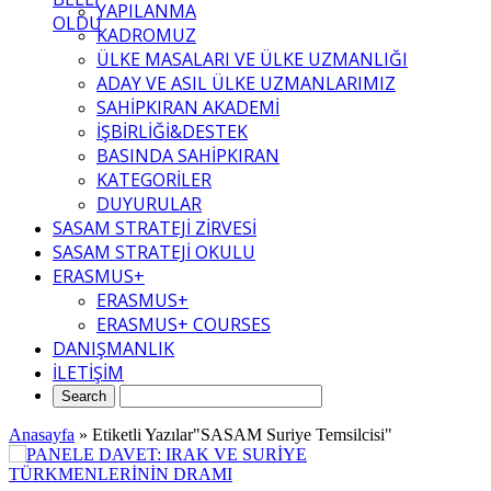
YAPILANMA
OLDU
KADROMUZ
ÜLKE MASALARI VE ÜLKE UZMANLIĞI
ADAY VE ASIL ÜLKE UZMANLARIMIZ
SAHİPKIRAN AKADEMİ
İŞBİRLİĞİ&DESTEK
BASINDA SAHİPKIRAN
KATEGORİLER
DUYURULAR
SASAM STRATEJİ ZİRVESİ
SASAM STRATEJİ OKULU
ERASMUS+
ERASMUS+
ERASMUS+ COURSES
DANIŞMANLIK
İLETİŞİM
Anasayfa
»
Etiketli Yazılar"SASAM Suriye Temsilcisi"