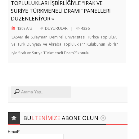
TOPLULUKLARI İŞBİRLİĞİYLE “IRAK VE
SURİYE TÜRKMENELİ DRAMI” PANELLERİ
DÜZENLENİYOR »
13th Ara
|
DUYURULAR
|
4336
SASAM ile Süleyman Demirel Üniversitesi Türkçe Toplulu?u
ve Türk Dünyas? ve Akraba Topluluklar? Kulübünün i?birli?
…
iyle “Irak ve Suriye Türkmeneli Dram?” konulu
BÜ
LTENIMIZE
ABONE OLUN
Email*