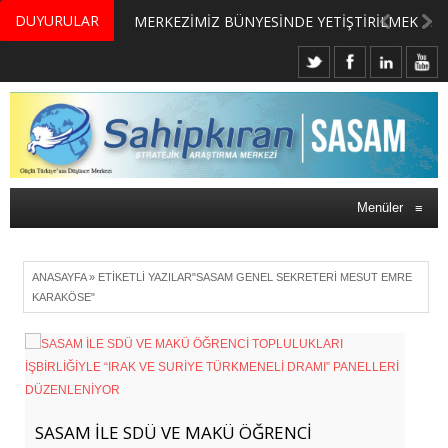
DUYURULAR
MERKEZİMİZ BÜNYESİNDE YETİŞTİRİLMEK ÜZERE GÖNÜLLÜ ÜLKE MASASI UZMANI VE UZMAN ADAYLARI ARIYORUZ
Menüler
≡
ANASAYFA
»
ETIKETLI YAZILAR"SASAM GENEL SEKRETERI MESUT EMRE
KARAKÖSE"
SASAM İLE SDÜ VE MAKÜ ÖĞRENCİ