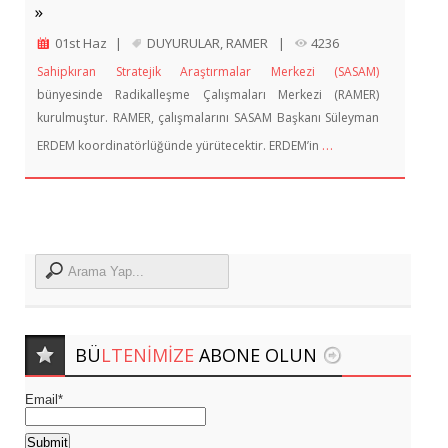
»
01st Haz
|
DUYURULAR
,
RAMER
|
4236
Sahipkıran Stratejik Araştırmalar Merkezi (SASAM)
bünyesinde Radikalleşme Çalışmaları Merkezi (RAMER)
kurulmuştur. RAMER, çalışmalarını SASAM Başkanı Süleyman
…
ERDEM koordinatörlüğünde yürütecektir. ERDEM’in
BÜ
LTENIMIZE
ABONE OLUN
Email*