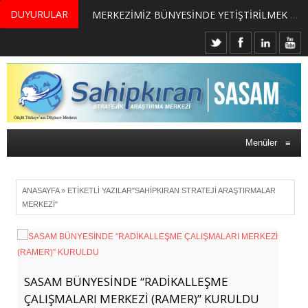
DUYURULAR
MERKEZİMİZ BÜNYESİNDE YETİŞTİRİLMEK ÜZERE GÖNÜLLÜ ÜLKE MASASI UZMANI VE UZMAN ADAYLARI ARIYORUZ
Menüler
≡
ANASAYFA
»
ETIKETLI YAZILAR"SAHIPKIRAN STRATEJI ARAŞTIRMALAR
MERKEZI"
SASAM BÜNYESİNDE “RADİKALLEŞME
ÇALIŞMALARI MERKEZİ (RAMER)” KURULDU