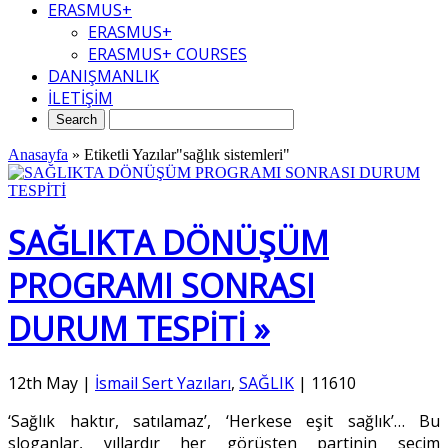
ERASMUS+
ERASMUS+
ERASMUS+ COURSES
DANIŞMANLIK
İLETİŞİM
Anasayfa
»
Etiketli Yazılar"sağlık sistemleri"
SAĞLIKTA DÖNÜŞÜM
PROGRAMI SONRASI
DURUM TESPİTİ »
12th May
|
İsmail Sert Yazıları
,
SAĞLIK
|
11610
‘Sağlık haktır, satılamaz’, ‘Herkese eşit sağlık’… Bu
sloganlar, yıllardır her görüşten partinin seçim