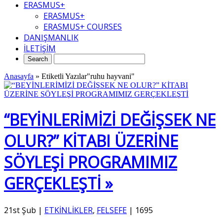
ERASMUS+
ERASMUS+
ERASMUS+ COURSES
DANIŞMANLIK
İLETİŞİM
Anasayfa
»
Etiketli Yazılar"ruhu hayvani"
“BEYİNLERİMİZİ DEĞİŞSEK NE
OLUR?” KİTABI ÜZERİNE
SÖYLEŞİ PROGRAMIMIZ
GERÇEKLEŞTİ »
21st Şub
|
ETKİNLİKLER
,
FELSEFE
|
1695