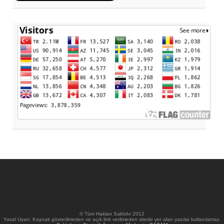
© Tüm Hakları Saklıdır 2012
Yasal Uyarı: Kaynak gösterilmeden ve açık link verilmeden sitede yer alan yazılar kullanılamaz.