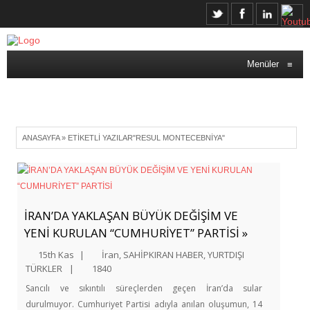
Menüler
≡
ANASAYFA
»
ETIKETLI YAZILAR"RESUL MONTECEBNIYA"
İRAN’DA YAKLAŞAN BÜYÜK DEĞİŞİM VE
YENİ KURULAN “CUMHURİYET” PARTİSİ »
15th Kas
|
İran
,
SAHİPKIRAN HABER
,
YURTDIŞI
TÜRKLER
|
1840
Sancılı ve sıkıntılı süreçlerden geçen İran’da sular
durulmuyor. Cumhuriyet Partisi adıyla anılan oluşumun, 14